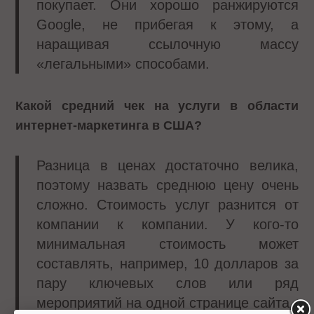
покупает. Они хорошо ранжируются
Google, не прибегая к этому, а
наращивая ссылочную массу
«легальными» способами.
Какой средний чек на услуги в области
интернет-маркетинга в США?
Разница в ценах достаточно велика,
поэтому назвать среднюю цену очень
сложно. Стоимость услуг разнится от
компании к компании. У кого-то
минимальная стоимость может
составлять, например, 10 долларов за
пару ключевых слов или ряд
мероприятий на одной странице сайта.