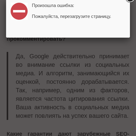
Произошла ошибка:
Недавно читал новость, что
Google
теперь
Пожалуйста, перезагрузите страницу.
учитывает ссылки с социальных сетей при
ранжировании сайтов. Можете
прокомментировать?
Да, Google действительно принимает
во внимание ссылки из социальных
медиа. И алгоритм, занимающийся их
оценкой, постоянно дорабатывается.
Так, например, одним из факторов,
является частота цитирования ссылки.
Ваша активность в социальных медиа
может повлиять на успех вашего сайта.
Какие гарантии дают зарубежные SEO-