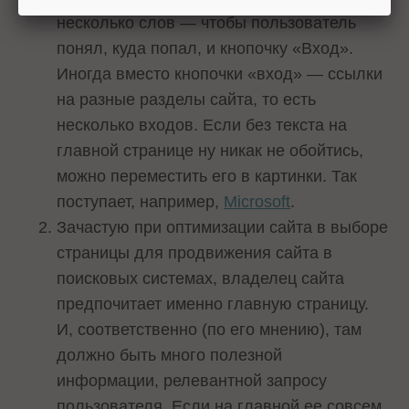
несколько слов — чтобы пользователь
понял, куда попал, и кнопочку «Вход».
Иногда вместо кнопочки «вход» — ссылки
на разные разделы сайта, то есть
несколько входов. Если без текста на
главной странице ну никак не обойтись,
можно переместить его в картинки. Так
поступает, например,
Microsoft
.
Зачастую при оптимизации сайта в выборе
страницы для продвижения сайта в
поисковых системах, владелец сайта
предпочитает именно главную страницу.
И, соответственно (по его мнению), там
должно быть много полезной
информации, релевантной запросу
пользователя. Если на главной ее совсем