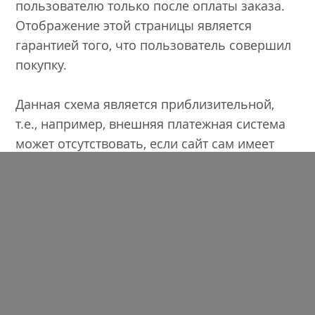
пользователю только после оплаты заказа.
Отображение этой страницы является
гарантией того, что пользователь совершил
покупку.
Данная схема является приблизительной,
т.е., например, внешняя платежная система
может отсутствовать, если сайт сам имеет
возможность принимать платежи.
Итак, основная задача - связать информацию
о продаже ( ее сумме, товаре и пр.) с
источником трафика и с расходами на этот
источник.
Для каждого из источников способы его