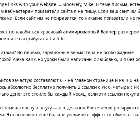
nge links with your website ... Sincerely, Mike. В теме письма, ест
м вебмастерам показатели сайта я не пишу. Если ваш сайт им б
ками. Если сайт им не понравится, то никакие показатели не п
ожет понадобиться красивый
анимированный баннер
размером
шите в атрибутах alt и title.
йтами? Во-первых, зарубежные вебмастера не особо жадные
плохой Alexa Rank, но уроки были написаны с любовью, и я без о
айтов зачастую составляют 6-7 на главной странице и PR 4-6 на
сь абсолютно бесплатно получить 2 ссылки с PR 6, четыре с PR 
олько денег это стоило бы каждый месяц, если эти ссылки покупа
ую замечательную штуку — в отдельном блоке меню ротируютс
и. Это позволяет еще больше увеличить эффект от обмена ссы