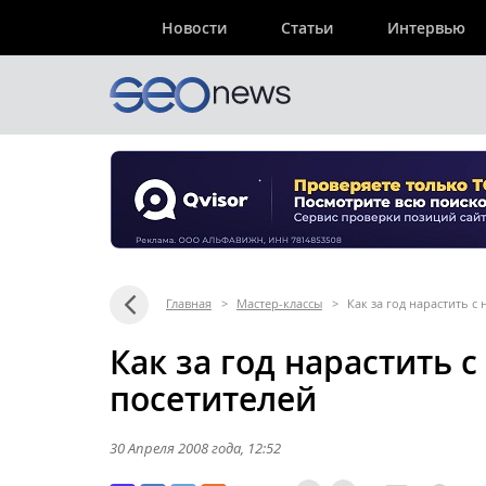
Новости
Статьи
Интервью
Главная
>
Мастер-классы
>
Как за год нарастить с
Как за год нарастить 
посетителей
30 Апреля 2008 года
, 12:52