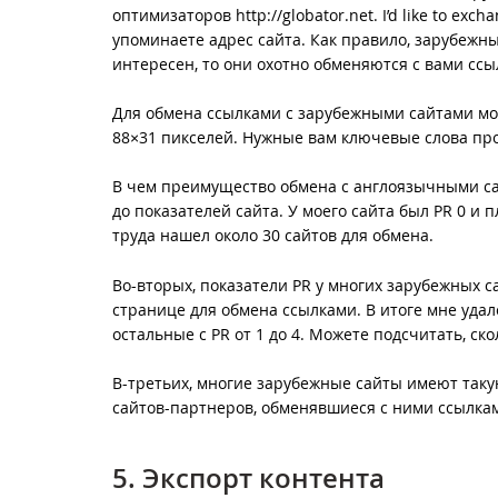
оптимизаторов http://globator.net. I’d like to excha
упоминаете адрес сайта. Как правило, зарубежны
интересен, то они охотно обменяются с вами ссыл
Для обмена ссылками с зарубежными сайтами м
88×31 пикселей. Нужные вам ключевые слова пропи
В чем преимущество обмена с англоязычными са
до показателей сайта. У моего сайта был PR 0 и 
труда нашел около 30 сайтов для обмена.
Во-вторых, показатели PR у многих зарубежных с
странице для обмена ссылками. В итоге мне удало
остальные с PR от 1 до 4. Можете подсчитать, ск
В-третьих, многие зарубежные сайты имеют так
сайтов-партнеров, обменявшиеся с ними ссылкам
5. Экспорт контента