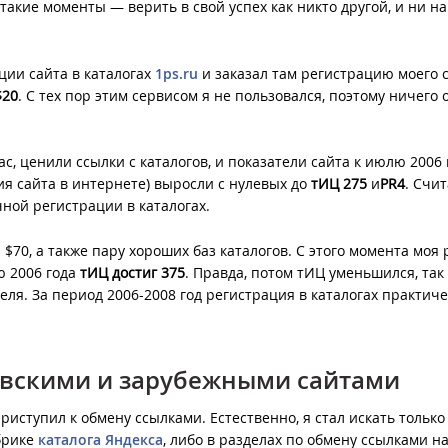
 такие моменты — верить в свой успех как никто другой, и ни на
ции сайта в каталогах
1ps.ru
и заказал там регистрацию моего 
$20
. С тех пор этим сервисом я не пользовался, поэтому ничего о
с, ценили ссылки с каталогов, и показатели сайта к июлю 2006 
ия сайта в интернете) выросли с нулевых до
тИЦ 275
и
PR4
. Счит
ной регистрации в каталогах.
$70, а также пару хороших баз каталогов. С этого момента моя 
ю 2006 года
тИЦ достиг 375
. Правда, потом тИЦ уменьшился, так
еля. За период 2006-2008 год регистрация в каталогах практич
овскими и зарубежными сайтами
приступил к обмену ссылками. Естественно, я стал искать только
брике
каталога Яндекса
, либо в разделах по обмену ссылками н