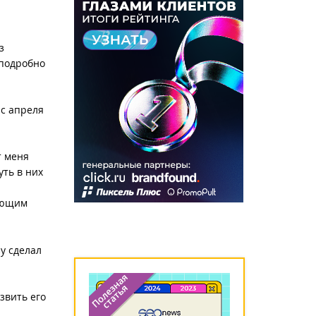
з
подробно
c апреля
т меня
уть в них
.
бующим
у сделал
звить его