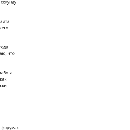
 секунду
сайта
 его
года
аю, что
работа
 как
ески
а форумах