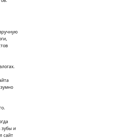
ов.
 вручную
ги,
стов
алогах.
айта
азумно
го.
огда
 зубы и
л сайт