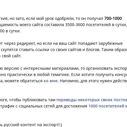
ие, но зато, если мой урок одобряли, то он получал
700-1000
аемость моего сайта составила 3500-3600 посетителей в сутки,
0 в сутки.
ут через редирект, но если на ваш сайт попадают зарубежные
 скупятся ставить ссылки со своих сайтов и блогов. Таким обра
 свой сайт.
кую версию с интересными материалами, то организовать экспор
но практически в любой тематике. Если хотите получить конс
та, можете обратиться
ко мне
. Напомню, для этого нужен дейст
логе, чтобы публиковать там
переводы некоторых своих посто
 трафик с социальных сетей для достижения
1000 посетителей в
 русский контент на экспорт!:)