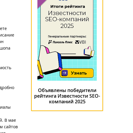
аете
писание
ан
ошопа
.
мость
одробно
Объявлены победители
рейтинга Известности SEO-
компаний 2025
риалы
й. В мае
м сайтов