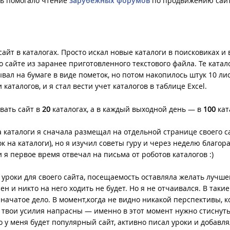
нь помогало чтение
зарубежных форумов
по продвижению сайт
айт в каталогах. Просто искал новые каталоги в поисковиках и
 сайте из заранее приготовленного текстового файла. Те катало
ывал на бумаге в виде пометок, но потом накопилось штук 10 ли
аталогов, и я стал вести учет каталогов в таблице Excel.
вать сайт в
20
каталогах, а в каждый выходной день — в
100
кат
а каталоги я сначала размещал на отдельной странице своего с
 на каталоги), но я изучил советы гуру и через неделю благор
 я первое время отвечал на письма от роботов каталогов :)
 уроки для своего сайта, посещаемость оставляла желать лучше
н и никто на него ходить не будет. Но я не отчаивался. В такие
ачатое дело. В момент,когда не видно никакой перспективы, к
е твои усилия напрасны — именно в этот момент нужно стиснуть
о у меня будет популярный сайт, активно писал уроки и добавля