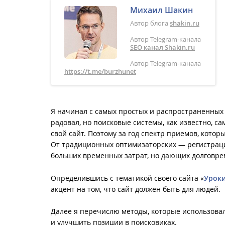
Михаил Шакин
Автор блога
shakin.ru
Автор Telegram-канала
SEO канал Shakin.ru
Автор Telegram-канала
https://t.me/burzhunet
Я начинал с самых простых и распространенных 
радовал, но поисковые системы, как известно, са
свой сайт. Поэтому за год спектр приемов, кото
От традиционных оптимизаторских — регистраци
больших временных затрат, но дающих долговре
Определившись с тематикой своего сайта «
Уроки
акцент на том, что сайт должен быть для людей.
Далее я перечислю методы, которые использовал
и улучшить позиции в поисковиках.