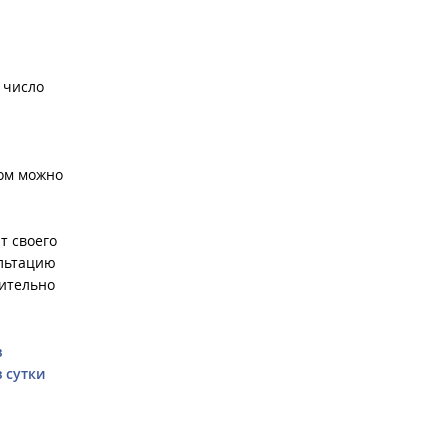
 число
зом можно
т своего
ультацию
вительно
в
 сутки