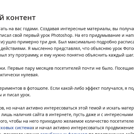
й контент
ать на вас годами. Создавая интересные материалы, вы получ
аписал свой первый урок Photoshop. На его придумывание и на
ти) ушло примерно три дня. Был максимально подробно распис
 действиями. Я мысленно представлял, что объясняю урок Фот
рыл эту программу, и ему нужно понятно объяснить каждый шаг
оки. Первые пару месяцев посетителей почти не было. Посещае
актически нулевая.
ериментов в фотошопе. Если какой-либо эффект получался, я п
 и писал урок.
ов, но начал активно интересоваться этой темой и искать мате
го лишь наличия сайта в интернете, пусть даже и с интересными
ого, чтобы на него приходило желаемое количество посетителе
сковых система
х и начал активно интересоваться продвижение