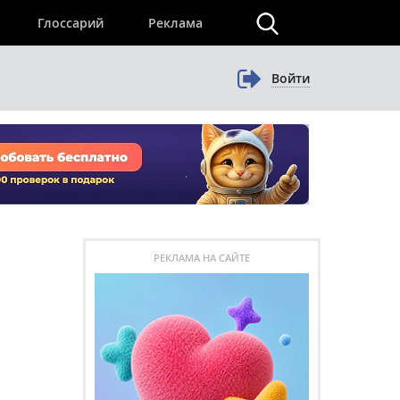
×
Глоссарий
Реклама
Войти
РЕКЛАМА НА САЙТЕ