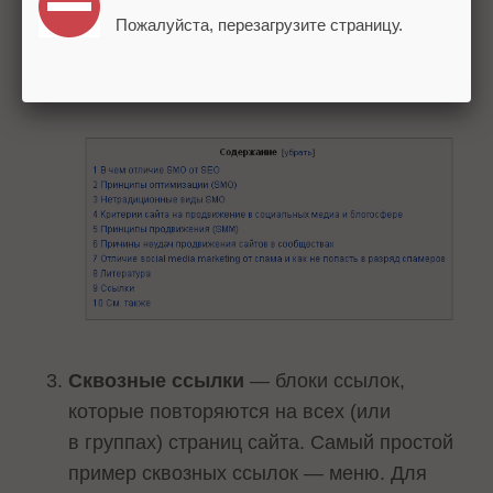
на странице и быстро найти нужный
Пожалуйста, перезагрузите страницу.
материал. Хочется отметить, что
у большинства страниц PR = 5-6.
Сквозные ссылки
— блоки ссылок,
которые повторяются на всех (или
в группах) страниц сайта. Самый простой
пример сквозных ссылок — меню. Для