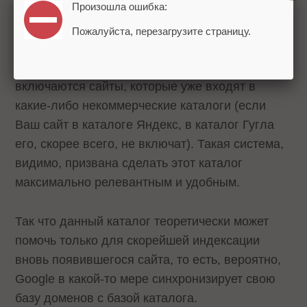
Произошла ошибка:
что он разбивает сайты в группах, на тематики.
Пожалуйста, перезагрузите страницу.
Но в этот каталог Google невозможно
самостоятельно добавить сайт. В него
включаются сайты, которые уже входят в
какие-либо некоммерческие каталоги (если
Ваш сайт в каталоге Яндекс, в каталог Гугла
его, скорее всего, не включат). Такая система,
видимо, призвана сделать этот каталог
максимально релевантным и удобным.
Так что данный каталог теоретически может
помочь только для скорейшей индексации
вновь появившегося сайта, то есть, вероятно,
Google в какой-то мере синхронизирует свою
базу доменов с базой каталога.