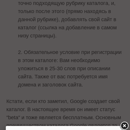
точно подходящую рубрику каталога, и,
только после этого (прямо находясь в
данной рубрике), добавлять свой сайт в
каталог (ссылка на добавление в самом
низу страницы).
2. Обязательное условие при регистрации
в этом каталоге: Вам необходимо
уложиться в 25-30 слов при описании
сайта. Также от вас потребуется имя
домена и заголовок сайта.
Кстати, если кто заметил, Google создает свой
каталог. В настоящее время он имеет статус
"beta" и тоже является бесплатным. Основным
преимуществом каталога Google является то,