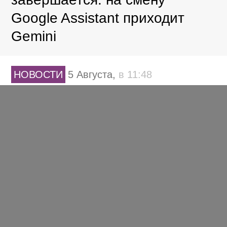
Google Assistant приходит
Gemini
НОВОСТИ
5 Августа,
в 11:48
Adfox обновил интерфейс
маркировки рекламы в связи
с переходом на API v8
от ЕРИР
НОВОСТИ
5 Августа,
в 09:57
Президент России подписал