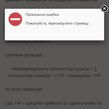
данные о конверсии по каждому из запросов.
Стратегия 3.
«Максимизация
ROI»
. Цель –
Произошла ошибка:
значительно увеличить отдачу от рекламы,
Пожалуйста, перезагрузите страницу.
привлекая большое количество клиентов по
запросам, с которых компания имеет
наибольшую прибыль.
Целевая функция:
Максимизировать
количество кликов
= ∑
Количество показов
*
CTR
*
Конверсию * ПР
по всем запросам
Где, ПР – средняя прибыль от одного клика по