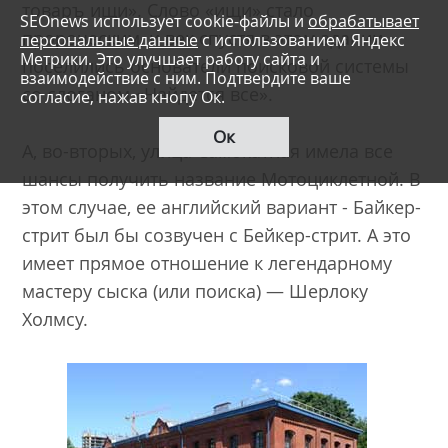
товаръ ищи». Слово «ищи» стало
SEOnews использует cookie-файлы и
обрабатывает
пророческим, и век спустя в этом здании
персональные данные
с использованием Яндекс
Метрики. Это улучшает работу сайта и
поселились основатели поисковой системы
взаимодействие с ним. Подтвердите ваше
со слоганом «Найдется все».
согласие, нажав кнопу Ок.
Ок
А, во-вторых, улица Самокатная имела все
шансы получить название Мотоциклетной. В
этом случае, ее английский вариант - Байкер-
стрит был бы созвучен с Бейкер-стрит. А это
имеет прямое отношение к легендарному
мастеру сыска (или поиска) — Шерлоку
Холмсу.