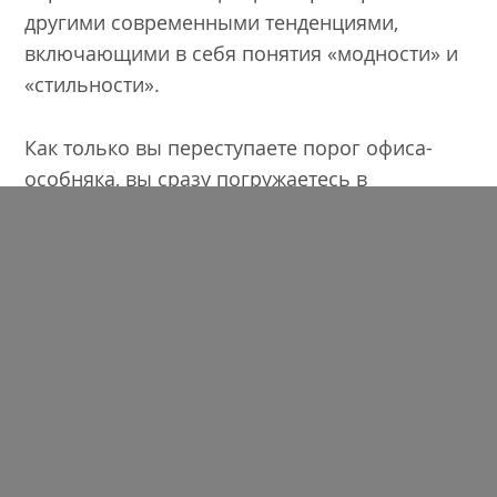
другими современными тенденциями,
включающими в себя понятия «модности» и
«стильности».
Как только вы переступаете порог офиса-
особняка, вы сразу погружаетесь в
атмосферу абсолютного эго. Такого
количества букв «Я» вряд ли где еще
встретишь! У стойки-ресепшн (выполненной
в виде логотипа компании) вам выдадут
бейдж с надписью «Я гость». Он сделает вас
несколько ближе к сотрудникам компании в
майках «Я не ваша целевая аудитория», «Я не
Я», «Я нерепрезентативен».