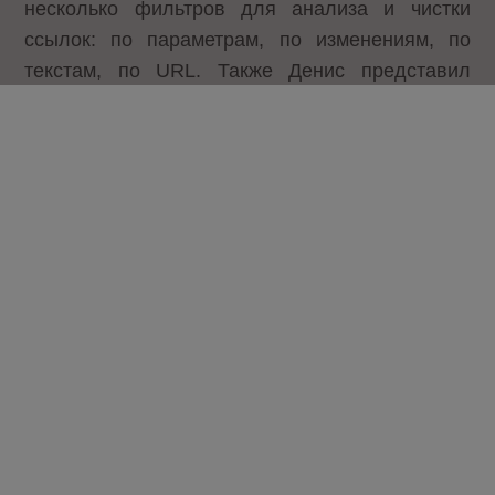
несколько фильтров для анализа и чистки
ссылок: по параметрам, по изменениям, по
текстам, по URL. Также Денис представил
аналитический сервис, который биржа
предлагает всем желающим (без регистрации),
но платно. С помощью данного сервиса можно
следить за ростом и падением позиций в
динамике, находится ли сайт в Яндексе по
ссылке (НПС), сколько запросов в топ-5, 10, 50.
Данный сервис аналитики заинтересовал
многих из присутствующих, но обсуждения
прервал кофе-брейк, за которым началась не
менее интересная часть – круглый стол.