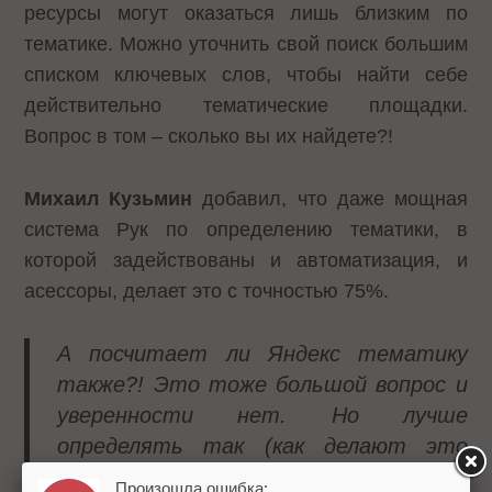
ресурсы могут оказаться лишь близким по
тематике. Можно уточнить свой поиск большим
списком ключевых слов, чтобы найти себе
действительно тематические площадки.
Вопрос в том – сколько вы их найдете?!
Михаил Кузьмин
добавил, что даже мощная
система Рук по определению тематики, в
которой задействованы и автоматизация, и
асессоры, делает это с точностью 75%.
А посчитает ли Яндекс тематику
также?! Это тоже большой вопрос и
уверенности нет. Но лучше
определять так (как делают это
Руки), чем никак!
Произошла ошибка: