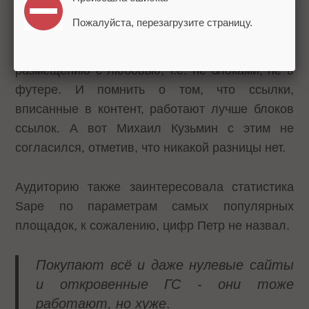
Пожалуйста, перезагрузите страницу.
Затронув тему размещения ссылок, Петр
посоветовал аудитории относиться к
размещению с любовью, т.е. не блоками, не в
футере. И помнить о том, что ссылки,
вписанные в контент, работают лучше блоков
ссылок. А вот Михаил Кузьмин с этим не
согласился, отметив, что никакой разницы нет.
Аудиторию также заинтересовала статистика
Sape по параметрам самых популярных
площадок, к сожалению, цифр Петр не назвал.
Покупают всё и даже нулевые сайты
и откровенные ГС - они тоже
работают, но хуже
.