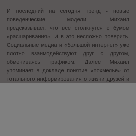
И последний на сегодня тренд - новые
поведенческие модели. Михаил
предсказывает, что все столкнутся с бумом
«расшаривания». И в это несложно поверить.
Социальные медиа и «большой интернет» уже
плотно взаимодействуют друг с другом,
обмениваясь трафиком. Далее Михаил
упоминает в докладе понятие «похмелье» от
тотального информирования о жизни друзей и
эволюция этикета. В связи с этим возрастет
популярности модели тop-news и социального
рейтингования – like/shake революция.
«И все это наступит уже завтра!», - говорит нам
Михаил и спрашивает – «А Вы к этому