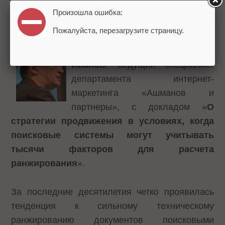
увеличение сегмента консалтинговых
Произошла ошибка:
услуг.
Пожалуйста, перезагрузите страницу.
Следующим слово взял
Андрей
Иванов
, ведущий специалист
департамента интернет-
маркетинга «Ашманов и
партнеры», с докладом «
О
стратегии продвижения в условиях, когда
поисковые системы могут учитывать
тысячи факторов для расчета
ранжирования
».
За последние десятилетия четко проявилась
тенденция к сильному техническому
ранжированию документов поисковыми