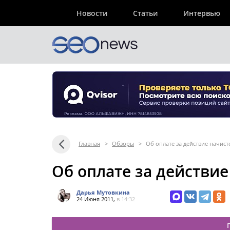
Новости
Статьи
Интервью
Главная
>
Обзоры
>
Об оплате за действие начист
Об оплате за действие
Дарья Мутовкина
24 Июня 2011,
в 14:32