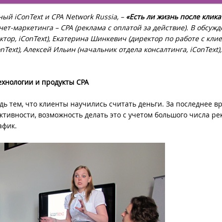
нный
iConText и
CPA
Network
Russia, –
«Есть ли жизнь после клика
нет-маркетинга –
CPA (реклама с оплатой за действие). В обсуж
ктор,
iConText), Екатерина Шинкевич (директор по работе с кли
onText), Алексей Ильин (начальник отдела консалтинга,
iConText)
ехнологии и продукты
CPA
дь тем, что клиенты научились считать деньги. За последнее в
тивности, возможность делать это с учетом большого числа р
афик.