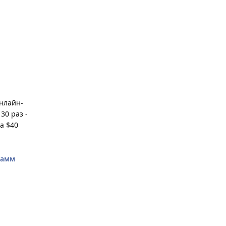
онлайн-
30 раз -
а $40
рамм