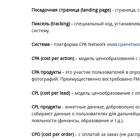
Посадочная страница (
landing
page)
- страница,
Пиксель (
tracking) -
специальный код, устанавлив
систему.
Система -
платформа CPA Network
www.cpanetwor
CPA (
cost
per
action)
– модель ценообразования c 
CPA продукты -
это участие пользователей в опрос
фотографий. Преимущественно востребовано F
CPL (
cost
per
lead)
– модель ценообразования c оп
CPL продукты
- анкетные данные, добровольно о
собирают данные о пользователях для дальнейш
лояльности (финансы, образование и т.д.).
CPO (
cost
per
order)
– с оплатой за заказ (не рас