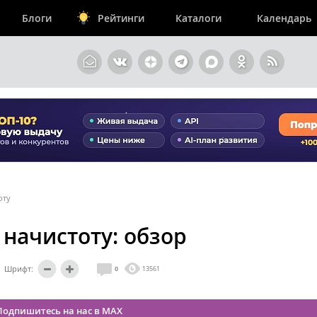
Блоги
Рейтинги
Каталоги
Календарь
оту
 начистоту: обзор
Шрифт:
0
13561
Подпишитесь на нас в MAX