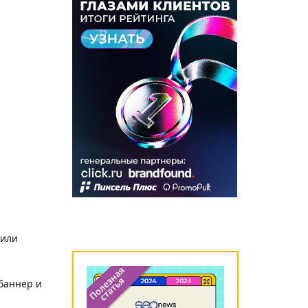
 или
баннер и