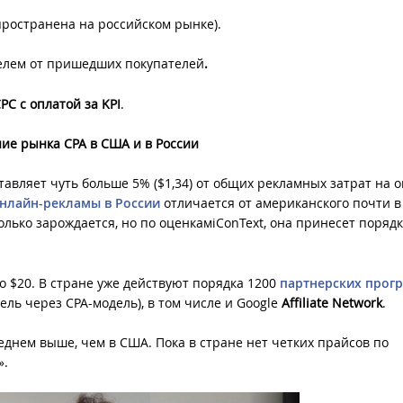
спространена на российском рынке).
телем от пришедших покупателей
.
PC с оплатой за
KPI
.
ние рынка
CPA в США и в России
авляет чуть больше 5% ($1,34) от общих рекламных затрат на 
нлайн-рекламы в России
отличается от американского почти в 
олько зарождается, но по оценкамiConText, она принесет порядк
до $20. В стране уже действуют порядка 1200
партнерских прог
ль через CPA-модель), в том числе и Google
Affiliate
Network
.
среднем выше, чем в США. Пока в стране нет четких прайсов по
».