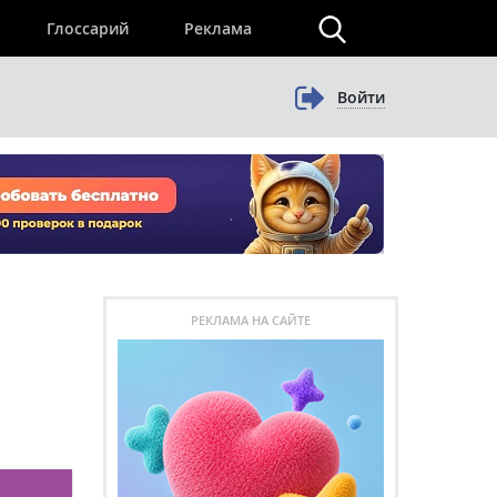
×
Глоссарий
Реклама
Войти
РЕКЛАМА НА САЙТЕ