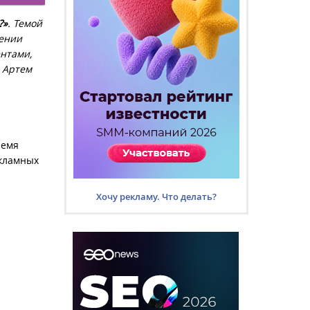
?»
. Темой
дении
ентами,
, Артем
ремя
екламных
Хочу рекламу. Что делать?