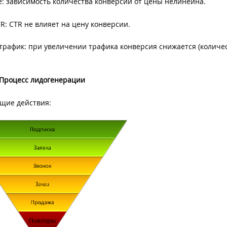
е: зависимость количества конверсий от цены нелинейна.
R: CTR не влияет на цену конверсии.
 трафик: при увеличении трафика конверсия снижается (количе
Процесс лидогенерации
ющие действия: