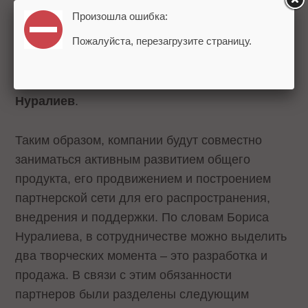
партнерские сети, усилить значение
Произошла ошибка:
продуктов, которые будут
Пожалуйста, перезагрузите страницу.
разрабатываться, сделать их более
доступными. Насколько сделка будет
«взрывной», посмотрим!»
, - говорит
Борис
Нуралиев
.
Таким образом, компании будут совместно
заниматься активным развитием общего
продукта, его продвижением и построением
партнерской сети для его распространения,
внедрения и поддержки. По словам Бориса
Нуралиева, в сотрудничестве можно выделить
два творческих момента – это разработка и
продажа. В связи с этим обязанности
партнеров были разделены следующим