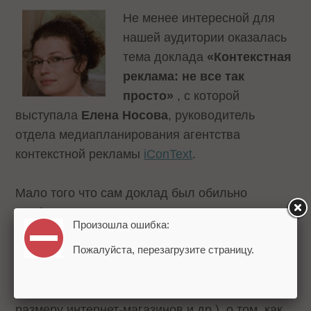
Не менее интересной для
нашей аудитории оказалась
тема доклада
«Контекстная
реклама: не все так
просто»
, с которой
выступала
Елена Носова
, руководитель
отдела медиапланирования агентства
контекстной рекламы
iConText
.
Мало того что сам доклад был обильно
сдобрен практически полезными советами,
Произошла ошибка:
Елену буквально засыпали вопросами о том,
Пожалуйста, перезагрузите страницу.
какая стратегия работы с контекстной
рекламой подходит для той или иной тематики,
для разных сайтов (сайтов-визиток, средних по
размеру интернет-магазинов и др.), о том, как