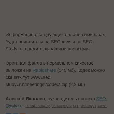
Информация о следующих онлайн-семинарах
будет появляться на SEOnews и на SEO-
Study.ru, следите за нашими анонсами.
Оригинал файла в нормальном качестве
выложен на
Rapidshare
(140 мб). Кодек можно
скачать тут
www\.seo-
study\.ru\/meetings\/codec\.zip
(2,2 мб)
Алексей Яковлев
, руководитель проекта
SEO-
Study.ru
Теги:
Онлайн-семинар
Вебмастерам
SEO
Вебинары
Yazzle