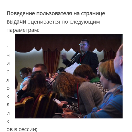
Поведение пользователя на странице
выдачи
оценивается по следующим
параметрам:
·
ч
и
с
л
о
к
л
и
к
ов в сессии;