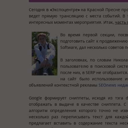
Сегодня в
«
Экспоцентре
»
на Красной Пресне пр
ведет прямую трансляцию с места событий. В 
интересных моментах мероприятия. Итак,
часть
Во время первой секции, посв
подготовить сайт к продвижению
Software, дал несколько советов по
В заголовках, по словам Никол
пользователю в поисковой систе
после них, в SERP не отобразитс
на сайт было использование и
объявлений контекстной рекламы
SEOnews неда
Google формирует сниппеты, исходя из тэга de
отображать в выдаче в качестве сниппета. С
алгоритм определения которого точно не изв
несколько раз переписывать текст для каждо
предлагает вставить в содержание текста нес