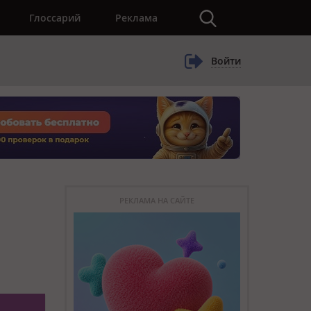
×
Глоссарий
Реклама
Войти
РЕКЛАМА НА САЙТЕ