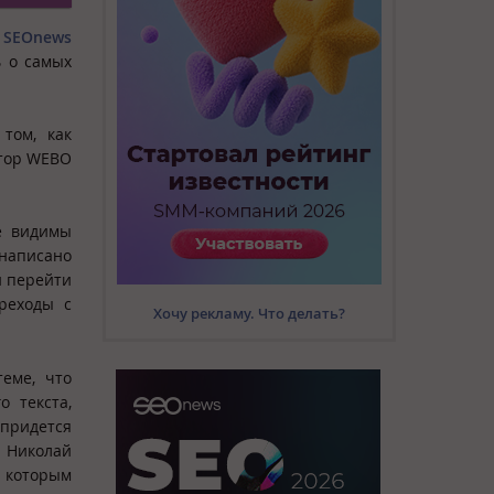
.
SEOnews
 о самых
том, как
ктор WEBO
ые видимы
 написано
й перейти
реходы с
Хочу рекламу. Что делать?
теме, что
о текста,
 придется
 Николай
о которым