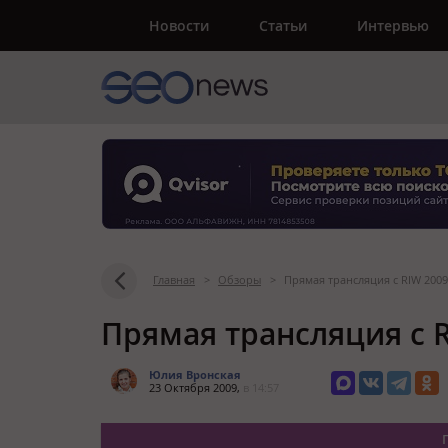
Новости
Статьи
Интервью
Главная
>
Обзоры
>
Прямая трансляция с RIW 2009
Прямая трансляция с R
Юлия Вронская
23 Октября 2009,
в 14:57