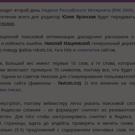
оходит второй день
Недели Российского Интернета (RIW 2009)
течение всего дня редактор
Юлия Вронская
будет передавать
 первая
.
ященной поисковой оптимизации докладчики рассказали о 
 и избежать ошибок.
Николай Мациевский
, генеральный дире
 поводу файла robots.txt, тэга title и
сниппетов
сайтов.
ая, больший вес имеют первые 10 слов, а те слова, котор
ме включают примерно 70 символов, поэтому все, что будет
я. Одним из советов Николая для стимулирования пользователе
конок сайта (фавиконы -
favicon
.
ico
)
. О его влиянии на пе
вно писал
.
scription, поэтому вебмастеру легко указать поисковой сис
 Яндексом сложнее – он формирует сниппет из релевантног
естен. Для того чтобы контролировать сниппет в Яндексе,
й страницы, ждать до апдейта, проверять и менять снова.
колько (3-5) предложений с содержанием ключевых слов, п