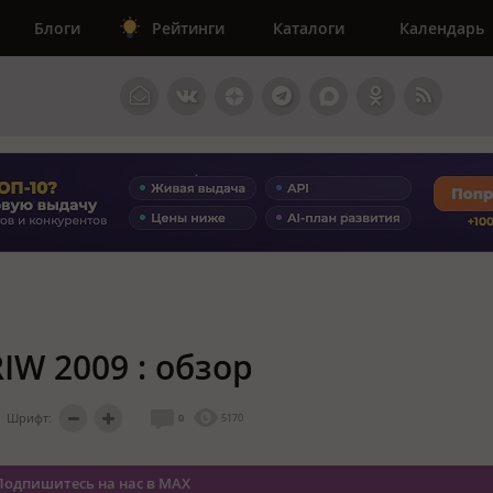
Блоги
Рейтинги
Каталоги
Календарь
IW 2009 : обзор
Шрифт:
0
5170
Подпишитесь на нас в MAX