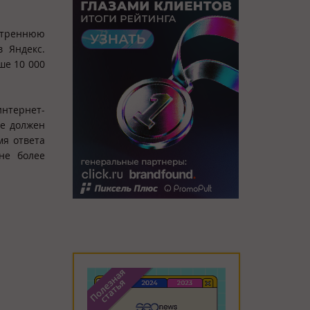
нутреннюю
в Яндекс.
ше 10 000
нтернет-
не должен
мя ответа
не более