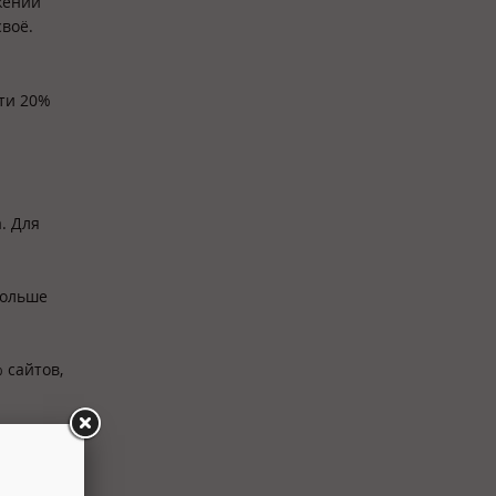
жении
своё.
чти 20%
. Для
больше
 сайтов,