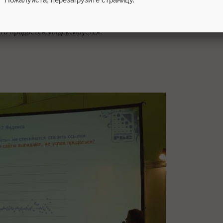
ий:
что продается, индексируется.