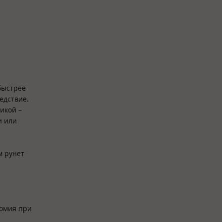
быстрее
едствие.
икой –
и или
м рунет
номия при