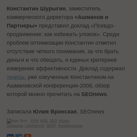
Константин Шурыгин
, заместитель
коммерческого директора
«Ашманов и
Партнеры»
представил доклад «Псевдо-
продвижение: как избежать уловок». Среди
проблем оптимизации Константин отметил
отсутствие четкого понимания, за что брать
деньги и что обещать, и единых критериев
измерения эффективности. Доклад содержал
тезисы
, уже озвученные Константином на
Ашмановской конференции-2008, обзор
которой можно прочитать на
SEOnews
.
Записала
Юлия Вронская
, SEOnews
Теги:
РИФ
КИБ
SEO
Игорь
Ашманов
LiveInternet
SERP
Конференции