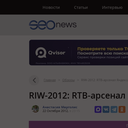
Новости
Статьи
Интервью
Главная
>
Обзоры
>
RIW-2012: RTB-арсенал Яндекс
RIW-2012: RTB-арсенал
Анастасия Марголис
22 Октября 2012,
в 23:15