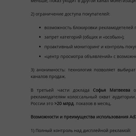
меньше, показ уходит в другой канал монетизац
2) ограничение доступа покупателей:
возможность блокировки рекламодетелей п
запрет категорий (общих и «особых»);
проактивный мониторинг и контроль поку
«центр просмотра объявлений» с возможн
3) анонимность: технология позволяет выбират
каналов продаж.
В третьей части доклада
Софья Матвеева
о
рекламодателям колоссальный охват аудитории
России это
>20 млрд
. показов в месяц.
Возможности и преимущества использования AdX
1) Полный контроль над дисплейной рекламой: