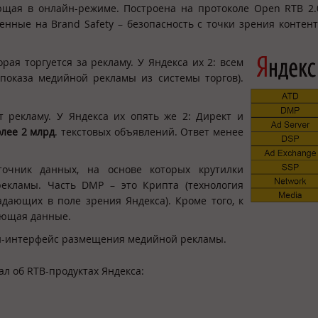
щая в онлайн-режиме. Построена на протоколе Open RTB 2.
нные на Brand Safety – безопасность с точки зрения контент
орая торгуется за рекламу. У Яндекса их 2: всем
показа медийной рекламы из системы торгов).
т рекламу. У Яндекса их опять же 2: Директ и
лее 2 млрд
. текстовых объявлений. Ответ менее
сточник данных, на основе которых крутилки
кламы. Часть DMP – это Крипта (технология
адающих в поле зрения Яндекса). Кроме того, к
ающая данные.
лайн-интерфейс размещения медийной рекламы.
л об RTB-продуктах Яндекса: