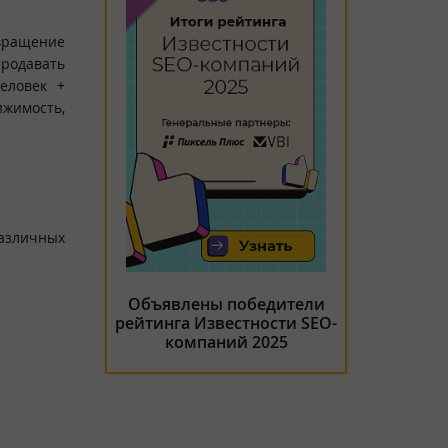
звращение
продавать
человек +
жимость,
азличных
Объявлены победители
рейтинга Известности SEO-
компаний 2025