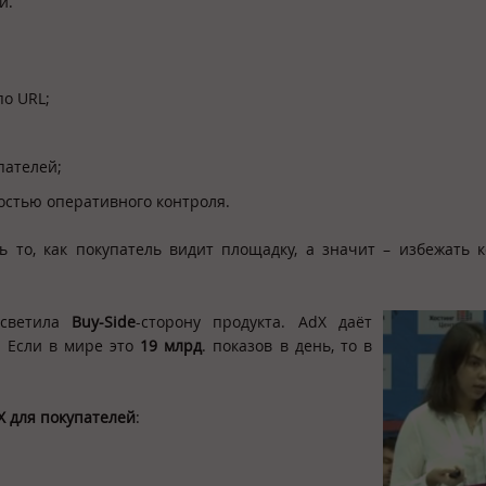
ии.
о URL;
пателей;
остью оперативного контроля.
ь то, как покупатель видит площадку, а значит – избежать 
светила
Buy-
Side
-сторону продукта. AdX даёт
. Если в мире это
19 млрд
. показов в день, то в
 для покупателей
: