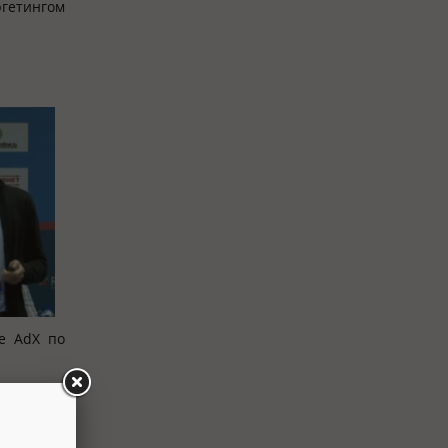
ргетингом
же AdX по
но на Ad