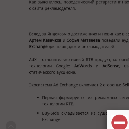
Как выяснилось, поведенческий ретаргетинг на
с сайта рекламодателя.
Вслед за Яндексом о достижениях и новинках в 
Артём Казачков
и
Софья Матвеева
поведали ауд
Exchange
для площадок и рекламодателей.
AdX – относительно новый RTB-продукт, котор
технологии Google:
AdWords
и
AdSense
, в
статического аукциона.
Экосистема Ad Exchange включает 2 стороны:
Sel
Первая формируется из рекламных сетей
технологии RTB.
Buy-Side складывается из существующи
Exchange.