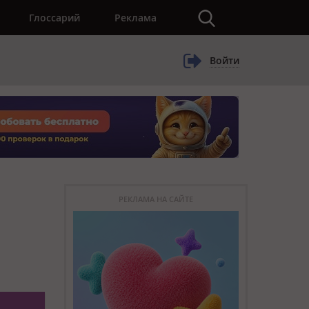
×
Глоссарий
Реклама
Войти
РЕКЛАМА НА САЙТЕ