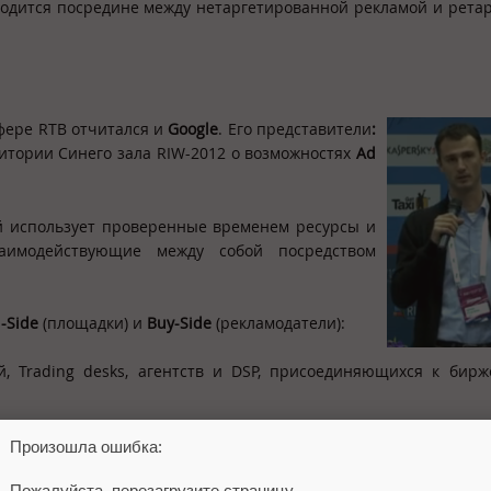
ходится посредине между нетаргетированной рекламой и рета
сфере RTB отчитался и
Google
. Его представители
:
итории Синего зала RIW-2012 о возможностях
Ad
ый использует проверенные временем ресурсы и
заимодействующие между собой посредством
l-
Side
(площадки) и
Buy-
Side
(рекламодатели):
, Trading desks, агентств и DSP, присоединяющихся к бир
х партнёров AdSense и площадок, пришедших непосредствен
Произошла ошибка:
Пожалуйста, перезагрузите страницу.