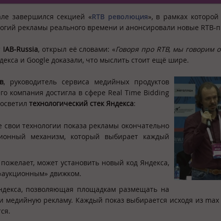
ле завершился секцией «
RTB революция
», в рамках которой
логий рекламы реального времени и анонсировали новые RTB-п
т
IAB-Russia
, открыл её словами: «
Говоря про
RTB, мы говорим 
декса и Google доказали, что мыслить стоит ещё шире.
в
, руководитель сервиса медийных продуктов
его компания достигла в сфере Real Time Bidding
 осветил
технологический стек Яндекса
:
се свои технологии показа рекламы окончательно
ционный механизм, который выбирает каждый
 пожелает, может установить новый код Яндекса,
 «аукционным» движком.
 Яндекса, позволяющая площадкам размещать на
ю и медийную рекламу. Каждый показ выбирается исходя из max
ся.