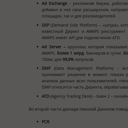
Ad
Exchange
– рекламная биржа, работаю
добавил в неё свои расширения, направле
площадок, так и для рекламодателей.
DSP
(Demand Side Platform) – «штука», кот
известный Директ и AWAPS (инструмент 
AWAPS имеет API для подключения ATD.
Ad
Server –
крутилка, которая показывае
AWAPS.
Более 1 млрд
. баннеров в сутки.
Бо
100мс для
99,9%
запросов.
DMP
(Data Management Platform) – и
принимают решение в момент показа ре
анализа данных всех пользователей, поп
DMP относится часть Директа, обрабатыв
ATD
(Agency Trading Desk) – Баян 2 – он
Во второй части доклада Николай Данилов поведа
РСЯ
.