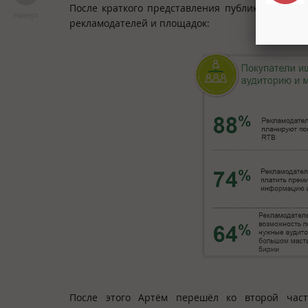
После краткого представления публике обеих с
Наверх
рекламодателей и площадок:
После этого Артём перешёл ко второй час