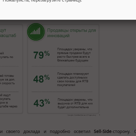
торон Артём Казачков поделился статистикой по
чаяниям и о
ти своего доклада и подробно осветил
Sell-
Side
-сторону.