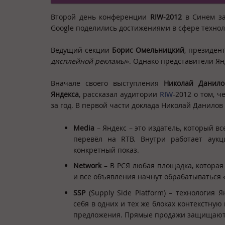
Второй день конференции
RIW-2012
в Синем за
Google поделились достижениями в сфере техно
Ведущий секции
Борис Омельницкий
, президен
дисплейной рекламы
». Однако представители Ян
Вначале своего выступления
Николай Данило
Яндекса
, рассказал аудитории
RIW
-2012 о том, ч
за год. В первой части доклада Николай Данилов
Media
– Яндекс – это издатель, который в
перевёл на RTB. Внутри работает аук
конкретный показ.
Network
– В РСЯ любая площадка, которая
и все объявления начнут обрабатываться
SSP
(Supply Side Platform) – технология
себя в одних и тех же блоках контекстну
предложения. Прямые продажи защищают