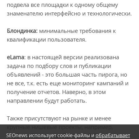
подвела все площадки к одному общему
знаменателю интерфейсно и технологически.
Блондинка:
минимальные требования к
квалификации пользователя.
eLama
: в настоящей версии реализована
задача по подбору слов и публикации
объявлений - это большая часть пирога, но
не все, т.к. есть еще мониторинг кампаний и
получение отчетов. Наверно, в этом
направлении будут работать.
Также присутствуют на рынке и менее
крупные нишевые проекты, например,
SEOnews использует cookie-файлы и
обрабатывает
Клубная Блондинка, Пулемет; R-Brocker,