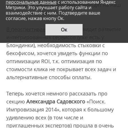
персональные данные
с использованием Яндекс
SmartLex; и варяги, которые приходят на наш
Метрики. Это улучшает работу сайта и
рынок в лице Omniture.
взаимодействие с ним. Подтвердите ваше
согласие, нажав кнопу Ок.
В перспективах
СЦУКО Роман видит развитие
Ок
интегрированных сервисов (уже есть у
Блондинки), необходимость стыковки с
бекофисом, хочется увидеть функции по
оптимизации ROI, т.к. оптимизация по
стоимости клика не покрывает всех задач и
альтернативные способы оплаты.
Теперь хочется немного рассказать про
секцию
Александра Садовского
«Поиск.
Импровизация 2014», которая к большому
удивлению всех (в том числе и
приглашенных экспертов) прошла в очень