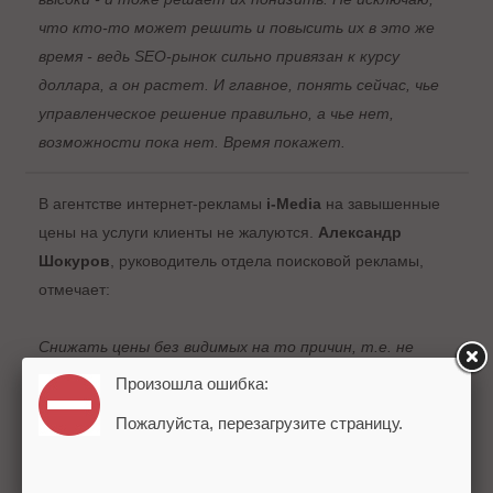
что кто-то может решить и повысить их в это же
время - ведь SEO-рынок сильно привязан к курсу
доллара, а он растет. И главное, понять сейчас, чье
управленческое решение правильно, а чье нет,
возможности пока нет. Время покажет.
В агентстве интернет-рекламы
i-Media
на завышенные
цены на услуги клиенты не жалуются.
Александр
Шокуров
, руководитель отдела поисковой рекламы,
отмечает:
Снижать цены без видимых на то причин, т.е. не
обеспечивая нужную рентабельность, мы не будем.
Произошла ошибка:
Правильно снижать цены, когда себестоимость услуги
Пожалуйста, перезагрузите страницу.
упала. Когда себестоимость услуги на прежнем уровне
– снижать цены, разумеется, неправильно, я уже не
говорю про то, когда себестоимость выросла.