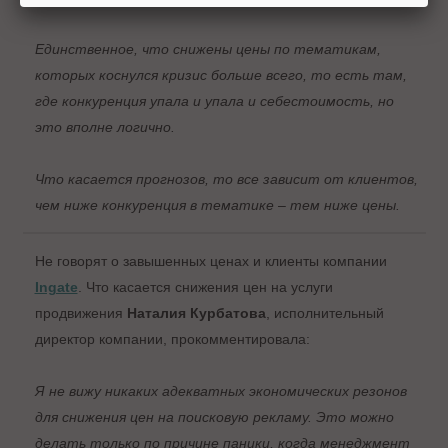
Единственное, что снижены цены по тематикам,
которых коснулся кризис больше всего, то есть там,
где конкуренция упала и упала и себестоимость, но
это вполне логично.
Что касается прогнозов, то все зависит от клиентов,
чем ниже конкуренция в тематике – тем ниже цены.
Не говорят о завышенных ценах и клиенты компании
Ingate
. Что касается снижения цен на услуги
продвижения
Наталия Курбатова
, исполнительный
директор компании, прокомментировала:
Я не вижу никаких адекватных экономических резонов
для снижения цен на поисковую рекламу. Это можно
делать только по причине паники, когда менеджмент