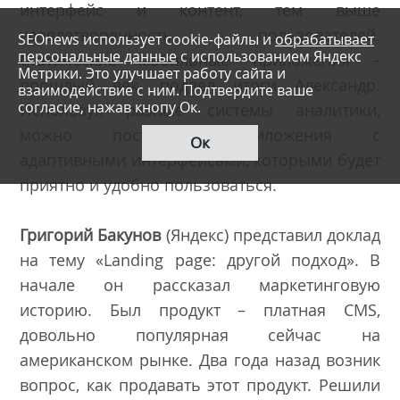
интерфейс и контент, тем выше
удовлетворенность пользователей.
SEOnews использует cookie-файлы и
обрабатывает
персональные данные
с использованием Яндекс
Статические мобильные приложения –
Метрики. Это улучшает работу сайта и
прошлый век, подвел итоги Александр.
взаимодействие с ним. Подтвердите ваше
согласие, нажав кнопу Ок.
Используя разные системы аналитики,
можно построить приложения с
Ок
адаптивными интерфейсами, которыми будет
приятно и удобно пользоваться.
Григорий Бакунов
(Яндекс) представил доклад
на тему «Landing page: другой подход». В
начале он рассказал маркетинговую
историю. Был продукт – платная CMS,
довольно популярная сейчас на
американском рынке. Два года назад возник
вопрос, как продавать этот продукт. Решили