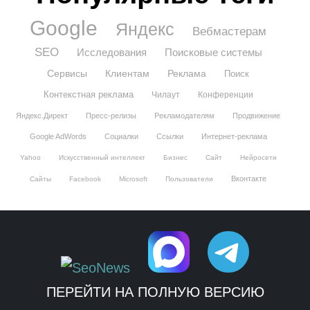
Google
Яндекс
Вебмастерам
SEO
Исследования
Поисковые системы
Сервисы
Клиентам
Реклама
Поиск
Контекстная реклама
Чилаут
Конференции
Яндекс.Директ
Пресс-релизы
Рекламодателям
Продвижение
Google AdWords
Социалки
Ссылки
Интернет-реклама
Yahoo
Искусственный интеллект
Бизнес
Сайт
Нейросети
Вконтакте
Сайты
Facebook
Microsoft
Пользователи
ПЕРЕЙТИ НА ПОЛНУЮ ВЕРСИЮ