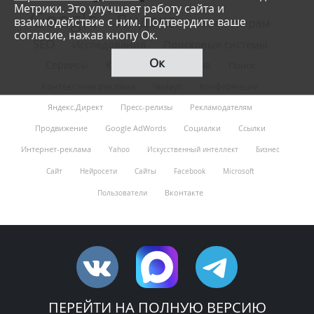
Метрики. Это улучшает работу сайта и
Google
Яндекс
взаимодействие с ним. Подтвердите ваше
Вебмастерам
согласие, нажав кнопу Ок.
SEO
Исследования
Поисковые системы
Ок
Сервисы
Клиентам
Реклама
Поиск
Контекстная реклама
Чилаут
Конференции
Яндекс.Директ
Пресс-релизы
Рекламодателям
Продвижение
Google AdWords
Социалки
Ссылки
Интернет-реклама
Yahoo
Искусственный интеллект
Бизнес
Сайт
Нейросети
Сайты
Facebook
Microsoft
Вконтакте
Пользователи
ПЕРЕЙТИ НА ПОЛНУЮ ВЕРСИЮ