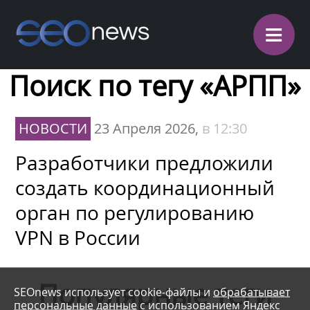
≡
Поиск по тегу «АРПП»
НОВОСТИ
23 Апреля 2026,
в 12:30
Разработчики предложили
создать координационный
орган по регулированию
VPN в России
Популярные теги
SEOnews использует cookie-файлы и
обрабатывает
персональные данные
с использованием Яндекс