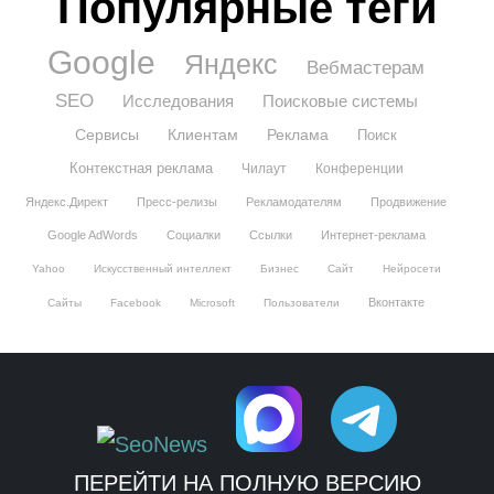
Популярные теги
Google
Яндекс
Вебмастерам
SEO
Исследования
Поисковые системы
Сервисы
Клиентам
Реклама
Поиск
Контекстная реклама
Чилаут
Конференции
Яндекс.Директ
Пресс-релизы
Рекламодателям
Продвижение
Google AdWords
Социалки
Ссылки
Интернет-реклама
Yahoo
Искусственный интеллект
Бизнес
Сайт
Нейросети
Вконтакте
Сайты
Facebook
Microsoft
Пользователи
ПЕРЕЙТИ НА ПОЛНУЮ ВЕРСИЮ