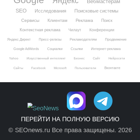
Яндекс
Вебмастерам
SEO
Исследования
Поисковые системы
Сервисы
Клиентам
Реклама
Поиск
Контекстная реклама
Чилаут
Конференции
Яндекс.Директ
Пресс-релизы
Рекламодателям
Продвижение
Google AdWords
Социалки
Ссылки
Интернет-реклама
Yahoo
Искусственный интеллект
Бизнес
Сайт
Нейросети
Вконтакте
Сайты
Facebook
Microsoft
Пользователи
ПЕРЕЙТИ НА ПОЛНУЮ ВЕРСИЮ
© SEOnews.ru Все права защищены. 2026