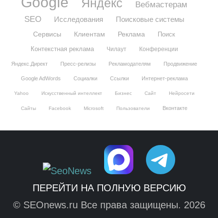
Google
Яндекс
Вебмастерам
SEO
Исследования
Поисковые системы
Сервисы
Клиентам
Реклама
Поиск
Контекстная реклама
Чилаут
Конференции
Яндекс.Директ
Пресс-релизы
Рекламодателям
Продвижение
Google AdWords
Социалки
Ссылки
Интернет-реклама
Yahoo
Искусственный интеллект
Бизнес
Сайт
Нейросети
Вконтакте
Сайты
Facebook
Microsoft
Пользователи
ПЕРЕЙТИ НА ПОЛНУЮ ВЕРСИЮ
© SEOnews.ru Все права защищены. 2026