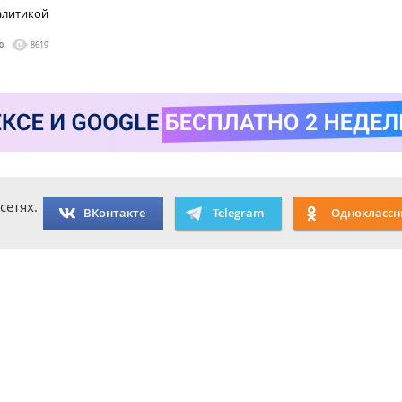
алитикой
0
8619
сетях.
ВКонтакте
Telegram
Одноклассн