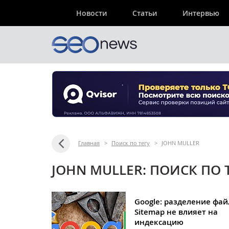
Новости
Статьи
Интервью
Главная
>
Поиск по тегу
>
JOHN MULLER
JOHN MULLER: ПОИСК ПО 
Google: разделение фай
Sitemap не влияет на
индексацию