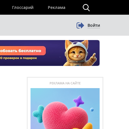
×
Глоссарий
Реклама
Войти
РЕКЛАМА НА САЙТЕ