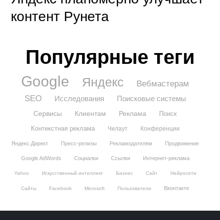
контент Рунета
Популярные теги
Google
Яндекс
Вебмастерам
SEO
Исследования
Поисковые системы
Сервисы
Клиентам
Реклама
Поиск
Контекстная реклама
Чилаут
Конференции
Яндекс.Директ
Пресс-релизы
Рекламодателям
Продвижение
Google AdWords
Социалки
Ссылки
Интернет-реклама
Yahoo
Искусственный интеллект
Бизнес
Сайт
Нейросети
Вконтакте
Сайты
Facebook
Microsoft
Пользователи