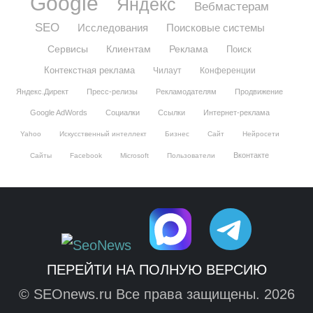
Google
Яндекс
Вебмастерам
SEO
Исследования
Поисковые системы
Сервисы
Клиентам
Реклама
Поиск
Контекстная реклама
Чилаут
Конференции
Яндекс.Директ
Пресс-релизы
Рекламодателям
Продвижение
Google AdWords
Социалки
Ссылки
Интернет-реклама
Yahoo
Искусственный интеллект
Бизнес
Сайт
Нейросети
Вконтакте
Сайты
Facebook
Microsoft
Пользователи
ПЕРЕЙТИ НА ПОЛНУЮ ВЕРСИЮ
© SEOnews.ru Все права защищены. 2026