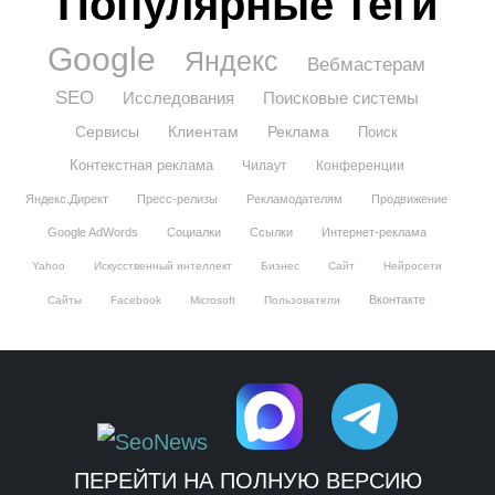
Популярные теги
Google
Яндекс
Вебмастерам
SEO
Исследования
Поисковые системы
Сервисы
Клиентам
Реклама
Поиск
Контекстная реклама
Чилаут
Конференции
Яндекс.Директ
Пресс-релизы
Рекламодателям
Продвижение
Google AdWords
Социалки
Ссылки
Интернет-реклама
Yahoo
Искусственный интеллект
Бизнес
Сайт
Нейросети
Вконтакте
Сайты
Facebook
Microsoft
Пользователи
ПЕРЕЙТИ НА ПОЛНУЮ ВЕРСИЮ