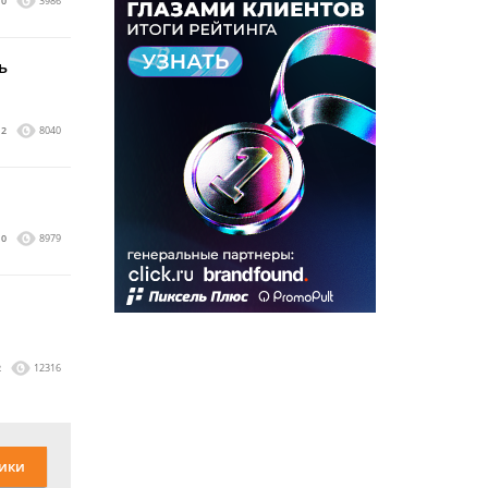
0
3986
ь
2
8040
0
8979
2
12316
ики