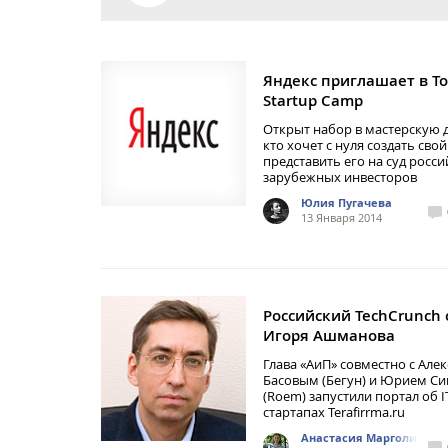
Яндекс приглашает в To
Startup Camp
Открыт набор в мастерскую д
кто хочет с нуля создать свой
представить его на суд росси
зарубежных инвесторов
Юлия Пугачева
13 Января 2014
Российский TechCrunch 
Игоря Ашманова
Глава «АиП» совместно с Але
Басовым (Бегун) и Юрием С
(Roem) запустили портал об I
стартапах Terafirrma.ru
Анастасия Марголис