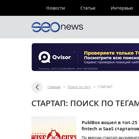
Новости
Статьи
Интервью
Главная
>
Поиск по тегу
>
СТАРТАП
СТАРТАП: ПОИСК ПО ТЕГА
PublBox вошел в топ-25
fintech и SaaS стартапов
По версии стартап-акселерат