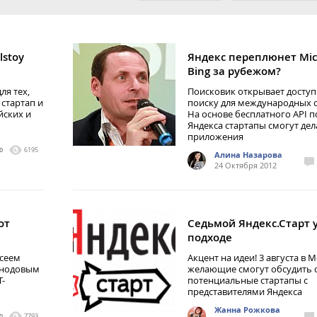
lstoy
Яндекс переплюнет Mic
Bing за рубежом?
ля тех,
Поисковик открывает доступ
 стартап и
поиску для международных с
йских и
На основе бесплатного API п
Яндекса стартапы смогут дел
приложения
0
6195
Алина Назарова
24 Октября 2012
от
Седьмой Яндекс.Старт 
подходе
ксеем
Акцент на идеи! 3 августа в 
инодовым
желающие смогут обсудить 
T-
потенциальные стартапы с
представителями Яндекса
Жанна Рожкова
0
7793