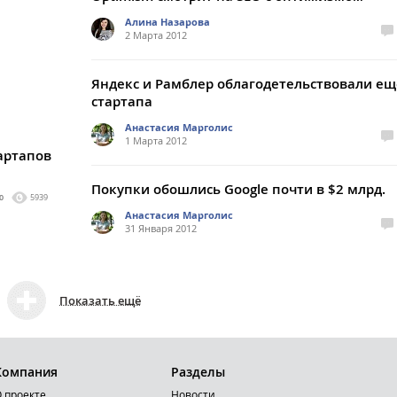
Алина Назарова
2 Марта 2012
Яндекс и Рамблер облагодетельствовали ещ
стартапа
Анастасия Марголис
1 Марта 2012
артапов
Покупки обошлись Google почти в $2 млрд.
0
5939
Анастасия Марголис
31 Января 2012
Показать ещё
Компания
Разделы
 проекте
Новости