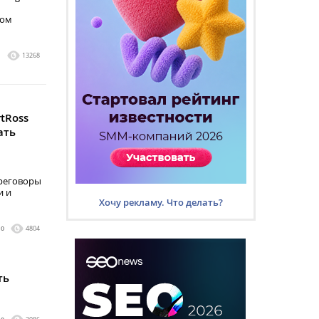
ном
1
13268
tRoss
ать
а
ереговоры
и и
Хочу рекламу. Что делать?
0
4804
ть