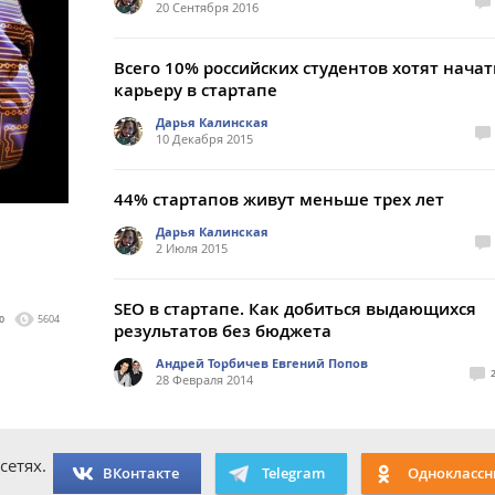
20 Сентября 2016
Всего 10% российских студентов хотят начат
карьеру в стартапе
Дарья Калинская
10 Декабря 2015
44% стартапов живут меньше трех лет
Дарья Калинская
2 Июля 2015
SEO в стартапе. Как добиться выдающихся
0
5604
результатов без бюджета
Андрей Торбичев Евгений Попов
28 Февраля 2014
сетях.
ВКонтакте
Telegram
Одноклассн