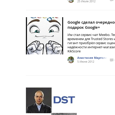
25 Июля 2012
Google сделал очередно
подарок Google+
Им стал сервис-чат Meebo. Т
временем для Trusted Stores 
гигант приобрёл сервис оце
надёжности интернет-магаз
KikScore
Анастасия Марголис
5 Июня 2012