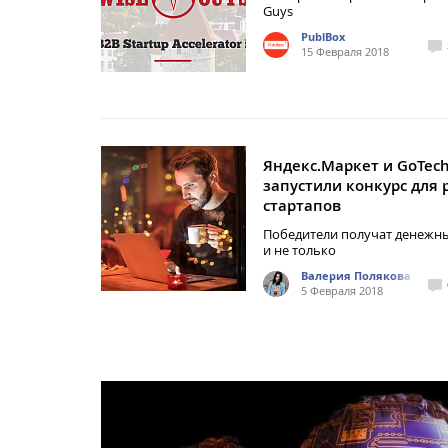
Guys
PublBox
15 Февраля 2018
Яндекс.Маркет и GoTec
запустили конкурс для 
стартапов
Победители получат денежн
и не только
Валерия Полякова
5 Февраля 2018