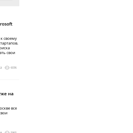
rosoft
 к своему
тартапов.
оиска
ать свои
2
6036
уже на
Москве все
свои
0
5965