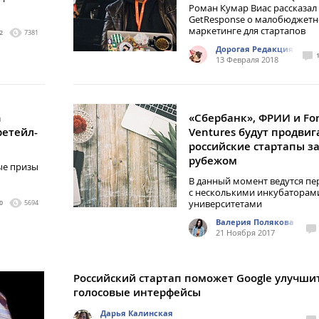
Роман Кумар Виас рассказал
GetResponse о малобюджет
маркетинге для стартапов
2
7381
Дорогая Редакция
13 Февраля 2018
h
«Сбербанк», ФРИИ и For
ретейл-
Ventures будут продвиг
российские стартапы з
рубежом
ые призы
В данный момент ведутся п
с несколькими инкубаторам
университетами
0
5694
Валерия Полякова
21 Ноября 2017
Российский стартап поможет Google улучши
голосовые интерфейсы
Дарья Калинская