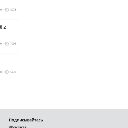
0
8973
ё 2
0
7904
0
5731
Подписывайтесь
ВКонтакте