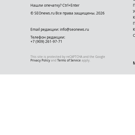
Нашли опечатку? Ctrl+Enter
П
У
© SEOnews.ru Все права защищены. 2026
К
Email редакции: info@seonews.ru
К
О
Телефон редакции:
+7 (909) 261-97-71
This site is protected by reCAPTCHA and the Google
Privacy Policy
and
Terms of Service
apply.