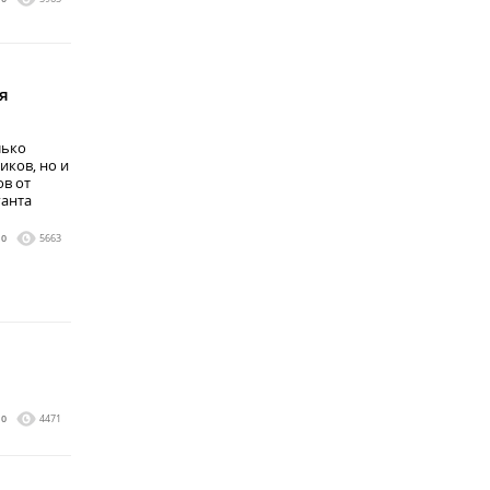
я
лько
иков, но и
в от
ганта
0
5663
0
4471