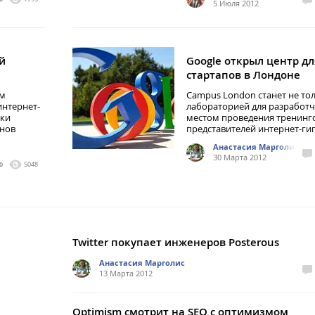
5 Июля 2012
й
Google открыл центр дл
стартапов в Лондоне
ем
Campus London станет не то
интернет-
лабораторией для разработч
нки
местом проведения тренинго
инов
представителей интернет-ги
Анастасия Марголис
30 Марта 2012
0
5048
Twitter покупает инженеров Posterous
Анастасия Марголис
13 Марта 2012
Optimism смотрит на SEO с оптимизмом