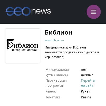
≡
Библион
www.biblion.ru
Интернет-магазин Библион
занимается продажей книг, дисков и
игр (паззлов)
Минимальная
нет
сумма вывода:
данных
Партнерская
Перейти
программа:
на сайт
Рынок:
Рунет
Тематика:
Книги