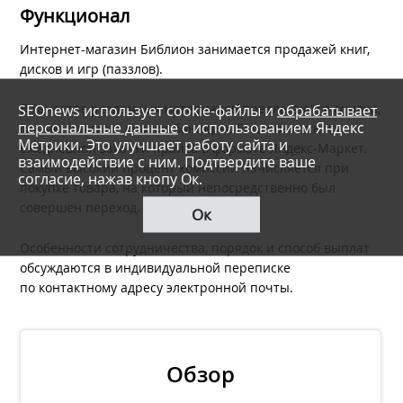
Функционал
Интернет-магазин Библион занимается продажей книг,
дисков и игр (паззлов).
В качестве рекламных материалов предлагаются ссылки,
SEOnews использует cookie-файлы и
обрабатывает
персональные данные
с использованием Яндекс
формы поиска и кнопки-баннеры. Есть возможность
Метрики. Это улучшает работу сайта и
ежедневной закачки прайса в формате Яндекс-Маркет.
взаимодействие с ним. Подтвердите ваше
Самый высокий процент комиссии начисляется при
согласие, нажав кнопу Ок.
покупке товара, на который непосредственно был
совершен переход.
Ок
Особенности сотрудничества, порядок и способ выплат
обсуждаются в индивидуальной переписке
по контактному адресу электронной почты.
Обзор