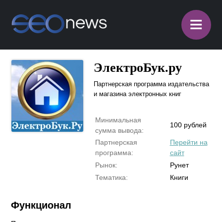
≡
ЭлектроБук.ру
Партнерская программа издательства
и магазина электронных книг
Минимальная
100 рублей
сумма вывода:
Партнерская
Перейти на
программа:
сайт
Рынок:
Рунет
Тематика:
Книги
Функционал