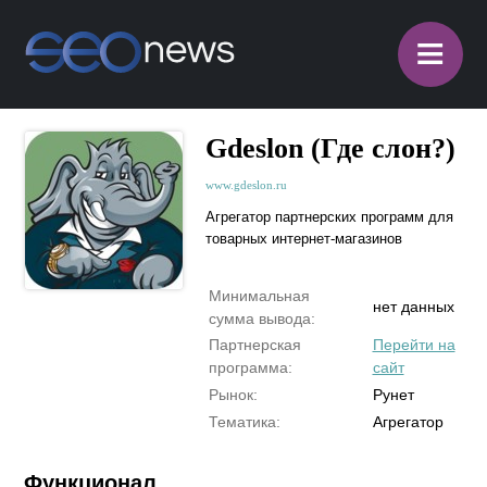
≡
Gdeslon (Где слон?)
www.gdeslon.ru
Агрегатор партнерских программ для
товарных интернет-магазинов
Минимальная
нет данных
сумма вывода:
Партнерская
Перейти на
программа:
сайт
Рынок:
Рунет
Тематика:
Агрегатор
Функционал