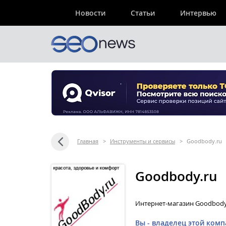
Новости
Статьи
Интервью
Главная
>
Инструменты и сервисы
>
Goodbody.ru
Goodbody.ru
Интернет-магазин Goodbody
Вы - владелец этой комп