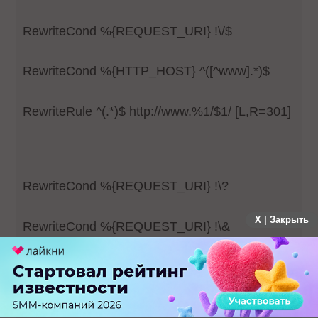
RewriteCond %{REQUEST_URI} !\/$
RewriteCond %{HTTP_HOST} ^([^www].*)$
RewriteRule ^(.*)$ http://www.%1/$1/ [L,R=301]
RewriteCond %{REQUEST_URI} !\?
X | Закрыть
RewriteCond %{REQUEST_URI} !\&
RewriteCond %{REQUEST_URI} !\=
RewriteCond %{REQUEST_URI} !\.