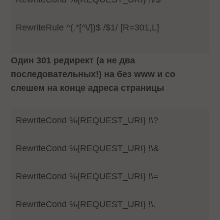
RewriteRule ^(.*[^\/])$ /$1/ [R=301,L]
Один 301 редирект (а не два
последовательных!) на без www и со
слешем на конце адреса страницы
RewriteCond %{REQUEST_URI} !\?
RewriteCond %{REQUEST_URI} !\&
RewriteCond %{REQUEST_URI} !\=
RewriteCond %{REQUEST_URI} !\.