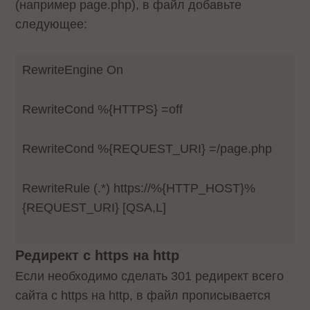
(например page.php), в файл добавьте
следующее:
RewriteEngine On
RewriteCond %{HTTPS} =off
RewriteCond %{REQUEST_URI} =/page.php
RewriteRule (.*) https://%{HTTP_HOST}%
{REQUEST_URI} [QSA,L]
Редирект с https на http
Если необходимо сделать 301 редирект всего
сайта с https на http, в файл прописывается