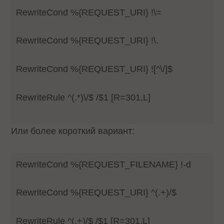
RewriteCond %{REQUEST_URI} !\=
RewriteCond %{REQUEST_URI} !\.
RewriteCond %{REQUEST_URI} ![^\/]$
RewriteRule ^(.*)\/$ /$1 [R=301,L]
Или более короткий вариант:
RewriteCond %{REQUEST_FILENAME} !-d
RewriteCond %{REQUEST_URI} ^(.+)/$
RewriteRule ^(.+)/$ /$1 [R=301,L]