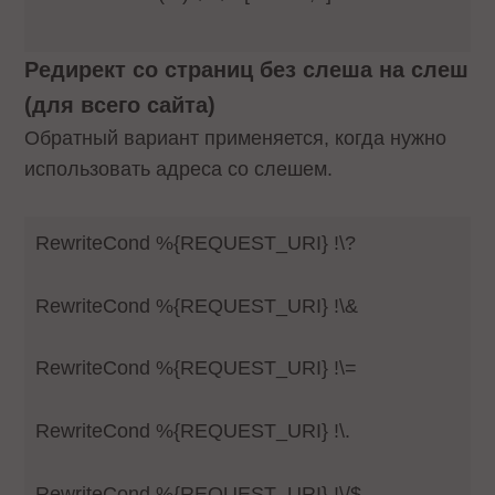
Редирект со страниц без слеша на слеш
(для всего сайта)
Обратный вариант применяется, когда нужно
использовать адреса со слешем.
RewriteCond %{REQUEST_URI} !\?
RewriteCond %{REQUEST_URI} !\&
RewriteCond %{REQUEST_URI} !\=
RewriteCond %{REQUEST_URI} !\.
RewriteCond %{REQUEST_URI} !\/$