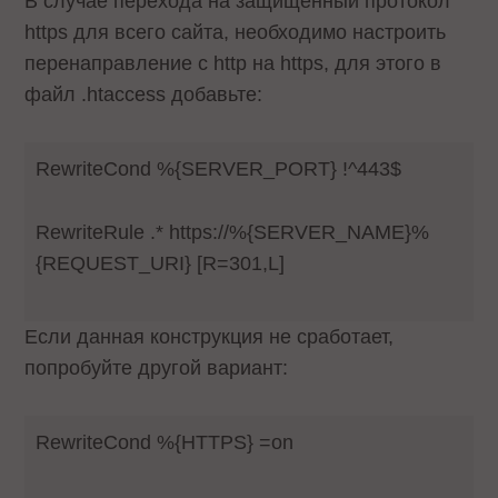
В случае перехода на защищенный протокол
https для всего сайта, необходимо настроить
перенаправление с http на https, для этого в
файл .htaccess добавьте:
RewriteCond %{SERVER_PORT} !^443$
RewriteRule .* https://%{SERVER_NAME}%
{REQUEST_URI} [R=301,L]
Если данная конструкция не сработает,
попробуйте другой вариант:
RewriteCond %{HTTPS} =on