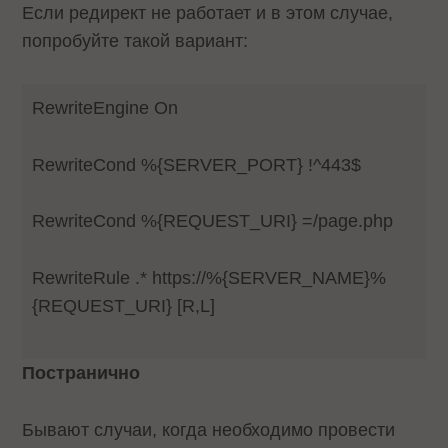
Если редирект не работает и в этом случае,
попробуйте такой вариант:
RewriteEngine On
RewriteCond %{SERVER_PORT} !^443$
RewriteCond %{REQUEST_URI} =/page.php
RewriteRule .* https://%{SERVER_NAME}%
{REQUEST_URI} [R,L]
Постранично
Бывают случаи, когда необходимо провести