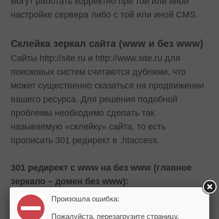
могут работать корректно при той или иной
настройке сервера либо с той или иной CMS.
Склейка зеркал сайта (www и без www)
Сайты http://site.ru и http://www.site.ru для
поисковых систем считаются дублями, что
может существенно сказаться на продвижении
вашего ресурса. Для решения подобной
проблемы необходимо сделать так
называемую «склейку» сайта, то есть
прописать 301 редирект в .htaccess.
301 редирект с www на без www (главное
зеркало – домен без www):
Произошла ошибка:
RewriteCond %{HTTP_HOST} ^www\.(.*)$
Пожалуйста, перезагрузите страницу.