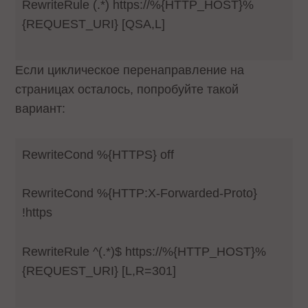
RewriteRule (.*) https://%{HTTP_HOST}%
{REQUEST_URI} [QSA,L]
Если циклическое перенаправление на
страницах осталось, попробуйте такой
вариант:
RewriteCond %{HTTPS} off
RewriteCond %{HTTP:X-Forwarded-Proto}
!https
RewriteRule ^(.*)$ https://%{HTTP_HOST}%
{REQUEST_URI} [L,R=301]