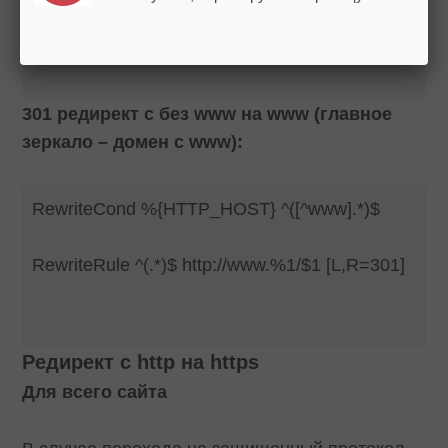
RewriteRule ^(.*)$ http://%1/$1 [L,R=301]
301 редирект с без www на www (главное
зеркало – домен с www):
RewriteCond %{HTTP_HOST} ^([^www].*)$
RewriteRule ^(.*)$ http://www.%1/$1 [L,R=301]
Редирект с http на https
Для всего сайта