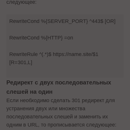
следующее:
RewriteCond %{SERVER_PORT} ^443$ [OR]
RewriteCond %{HTTP} =on
RewriteRule ^(.*)$ https://name.site/$1
[R=301,L]
Редирект с двух последовательных
слешей на один
Если необходимо сделать 301 редирект для
устранения двух или множества
последовательных слешей и заменить их
одним в URL, то прописывается следующее: