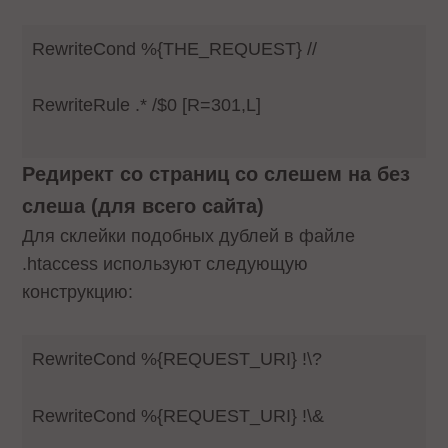
RewriteCond %{THE_REQUEST} //
RewriteRule .* /$0 [R=301,L]
Редирект со страниц со слешем на без
слеша (для всего сайта)
Для склейки подобных дублей в файле
.htaccess используют следующую
конструкцию:
RewriteCond %{REQUEST_URI} !\?
RewriteCond %{REQUEST_URI} !\&