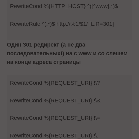
RewriteCond %{HTTP_HOST} ^([^www].*)$
RewriteRule ^(.*)$ http://%1/$1/ [L,R=301]
Один 301 редирект (а не два
последовательных!) на c www и со слешем
на конце адреса страницы
RewriteCond %{REQUEST_URI} !\?
RewriteCond %{REQUEST_URI} !\&
RewriteCond %{REQUEST_URI} !\=
RewriteCond %{REQUEST_URI} !\.