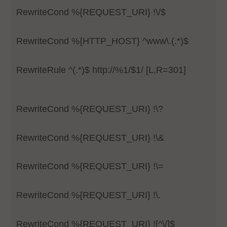
RewriteCond %{REQUEST_URI} !\/$
RewriteCond %{HTTP_HOST} ^www\.(.*)$
RewriteRule ^(.*)$ http://%1/$1/ [L,R=301]
RewriteCond %{REQUEST_URI} !\?
RewriteCond %{REQUEST_URI} !\&
RewriteCond %{REQUEST_URI} !\=
RewriteCond %{REQUEST_URI} !\.
RewriteCond %{REQUEST_URI} ![^\/]$