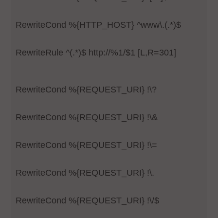
RewriteCond %{HTTP_HOST} ^www\.(.*)$
RewriteRule ^(.*)$ http://%1/$1 [L,R=301]
RewriteCond %{REQUEST_URI} !\?
RewriteCond %{REQUEST_URI} !\&
RewriteCond %{REQUEST_URI} !\=
RewriteCond %{REQUEST_URI} !\.
RewriteCond %{REQUEST_URI} !\/$