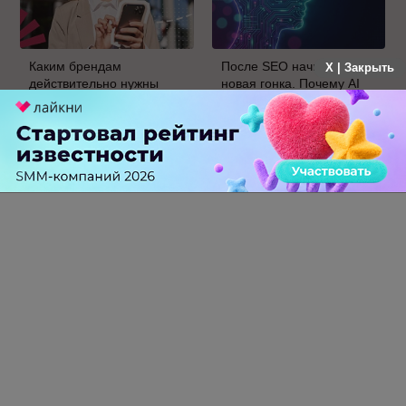
Каким брендам
После SEO начинается
X | Закрыть
действительно нужны
новая гонка. Почему AI
mobile push-
Velocity может стать
коммуникации, а для кого
главным KPI бизнеса в
это – лишняя трата
ближайшие пять лет
ресурсов
0 КОММЕНТАРИЕВ