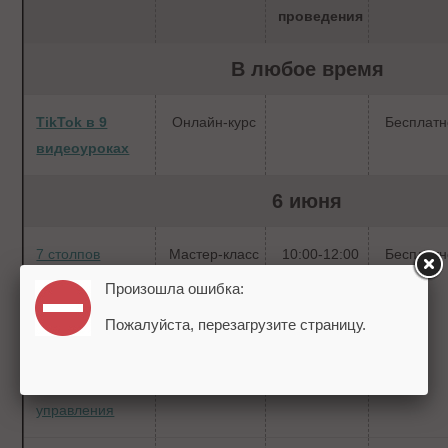
проведения
В любое время
TikTok в 9
Онлайн-курс
Бесплатн
видеоуроках
6 июня
7 столпов
Мастер-класс
10:00-12:00
Бесплатн
построения
Произошла ошибка:
системы в
Пожалуйста, перезагрузите страницу.
бизнесе и
выхода из
оперативного
управления