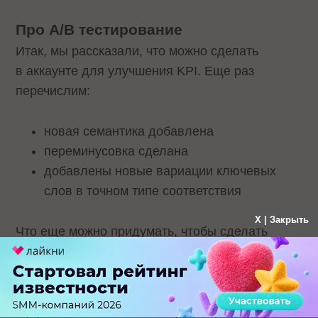
Про A/B тестирование
Итак, мы рассказали, что можно сделать
в аккаунте для улучшения KPI. Еще раз
перечислим:
новая семантика добавлена
переминусовка сделана
добавлены новые вариации ключевых
слов в точном типе соответствия
X | Закрыть
Что еще можно придумать, чтобы сделать
рывок вперед? Ответ — А/B-тестирование,
которое при правильном подходе может
улучшить как первичные показатели
эффективности кампании (CTR, СРС, QS), так