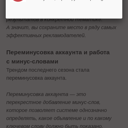
KPI, но и продолжать эволюцию аккаунта
дальше, достигая максимальных
результатов в конкретной тематике.
А значит, вы сохраните место в ряду самых
эффективных рекламодателей.
Переминусовка аккаунта и работа
с минус-словами
Трендом последнего сезона стала
переминусовка аккаунта.
Переминусовка аккаунта — это
перекрестное добавление минус-слов,
которое позволяет системе однозначно
определять, какое объявление и по какому
ключевом слову должно быть показано.