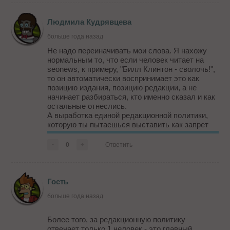
Людмила Кудрявцева
больше года назад
Не надо переиначивать мои слова. Я нахожу
нормальным то, что если человек читает на
seonews, к примеру, "Билл Клинтон - сволочь!",
то он автоматически воспринимает это как
позицию издания, позицию редакции, а не
начинает разбираться, кто именно сказал и как
остальные отнеслись.
А выработка единой редакционной политики,
которую ты пытаешься выставить как запрет
думать самостоятельно, - это жизненно важно
для издания. Издание должно чётко знать, что
-
0
+
Ответить
оно пишет, для кого и зачем, ...
Гость
больше года назад
Более того, за редакционную политику
отвечает только 1 человек - это главный