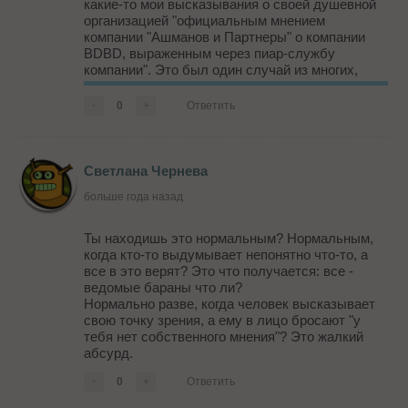
какие-то мои высказывания о своей душевной
организацией "официальным мнением
компании "Ашманов и Партнеры" о компании
BDBD, выраженным через пиар-службу
компании". Это был один случай из многих,
конечно, но ржала я над ним просто до слёз -
никто еще не исполнял этот старый дешевый
-
0
+
Ответить
трюк с таким пафосом.
(Seonews, кстати, со свойс...
Светлана Чернева
больше года назад
Ты находишь это нормальным? Нормальным,
когда кто-то выдумывает непонятно что-то, а
все в это верят? Это что получается: все -
ведомые бараны что ли?
Нормально разве, когда человек высказывает
свою точку зрения, а ему в лицо бросают "у
тебя нет собственного мнения"? Это жалкий
абсурд.
-
0
+
Ответить