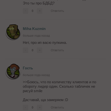
Это ты про БДБД?
-
0
+
Ответить
Miha Kuzmin
больше года назад
Нет, про ип васю пупкина.
-
0
+
Ответить
Гость
больше года назад
>>Боюсь, что по количеству клиентов и по
обороту лидер один. Сколько табличек не
рисуй smile
Даставай, ща замеряем :D
-
0
+
Ответить