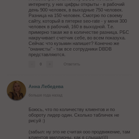
интернету, у них цифры открыты - в рабочий
день 900 человек, в выходные 750 человек.
Разница на 150 человек. Смотрю по своему
сайту, который в пятерке seo-rate - у меня 300
человек в рабочий, 160 в выходной. Т.е.
примерно такая же в количестве разница. РБС
накручивает счетчик себе, во всем показуха.
Сейчас что кузьмин напишет? Конечно же
"онанисты" - так все сотрудники DBDB
представляются.
-
0
+
Ответить
Анна Лебедева
больше года назад
Боюсь, что по количеству клиентов и по
обороту лидер один. Сколько табличек не
рисуй :)
(забыл: ну это не считая ооо продвижение, там
клиентов миллионы, как я слышал)))