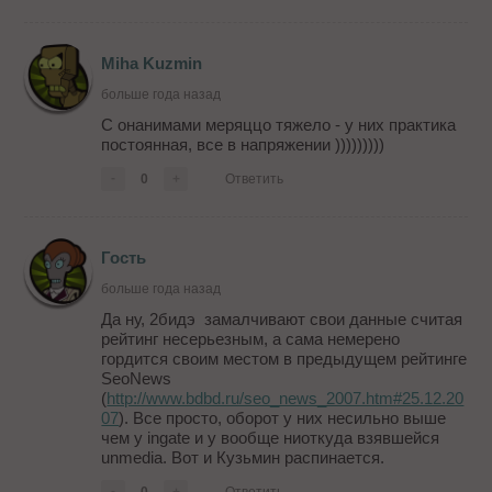
Miha Kuzmin
больше года назад
С онанимами меряццо тяжело - у них практика
постоянная, все в напряжении )))))))))
-
0
+
Ответить
Гость
больше года назад
Да ну, 2бидэ замалчивают свои данные считая
рейтинг несерьезным, а сама немерено
гордится своим местом в предыдущем рейтинге
SeoNews
(
http://www.bdbd.ru/seo_news_2007.htm#25.12.20
07
). Все просто, оборот у них несильно выше
чем у ingate и у вообще ниоткуда взявшейся
unmedia. Вот и Кузьмин распинается.
-