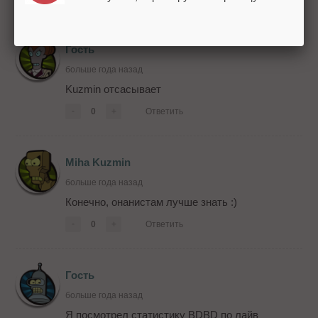
Гость
больше года назад
Kuzmin отсасывает
-
0
+
Ответить
Miha Kuzmin
больше года назад
Конечно, онанистам лучше знать :)
-
0
+
Ответить
Гость
больше года назад
Я посмотрел статистику BDBD по лайв