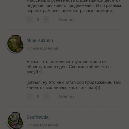
классная. В рунете есть сложившийся десяток
лидеров поискового продвижения. И по разным
пораметрам они занимают разные позиции.
-
0
+
Ответить
Miha Kuzmin
больше года назад
Боюсь, что по количеству клиентов и по
обороту лидер один. Сколько табличек не
рисуй :)
(забыл: ну это не считая ооо продвижение, там
клиентов миллионы, как я слышал)))
-
0
+
Ответить
SeoPravda
больше года назад