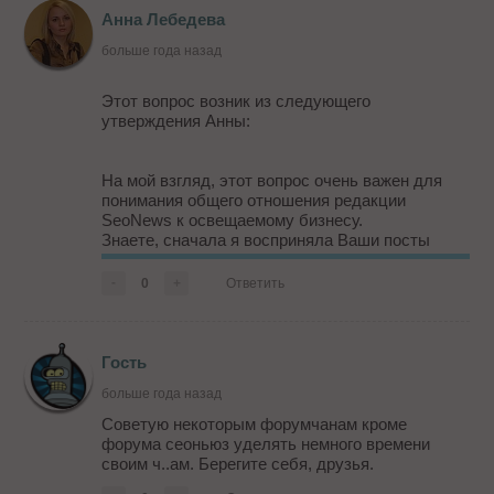
Анна Лебедева
больше года назад
Этот вопрос возник из следующего
утверждения Анны:
На мой взгляд, этот вопрос очень важен для
понимания общего отношения редакции
SeoNews к освещаемому бизнесу.
Знаете, сначала я восприняла Ваши посты
действительно как конструктивную критику. Но
потом, в ходе ваших ни к чему не относящихся
-
0
+
Ответить
замечаний про мои умственные способности и
мое желание скорее порассуждать про ч...ны,
чем про SEO, поняла, что в Вас скопилось
слишком много .... хм, негатива. Поэтому да, ...
Гость
больше года назад
Советую некоторым форумчанам кроме
форума сеоньюз уделять немного времени
своим ч..ам. Берегите себя, друзья.