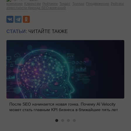
компании
Клиентам
Рейтинги
Текарт
Трилан
Продвижение
Рейтинг
известности бренда SEO-компаний
СТАТЬИ:
ЧИТАЙТЕ ТАКЖЕ
После SEO начинается новая гонка. Почему AI Velocity
может стать главным KPI бизнеса в ближайшие пять лет