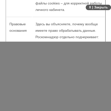
Вы должны четко объяснить причину
X | Закрыть
сбора для каждого действия.
Например: email нужен для отправки
писем, телефон – для подтверждения
заказа, а файлы cookies – для
корректной работы личного кабинета.
Правовые
Здесь вы объясняете, почему вообще
основания
имеете право обрабатывать данные.
Роскомнадзор отдельно
подчеркивает: сам Закон № 152-ФЗ не
является основанием! Основанием
могут быть: Гражданский кодекс РФ,
устав вашей компании, договор-
оферта, который пользователь
принимает при покупке, или его
прямое согласие (галочка на сайте, о