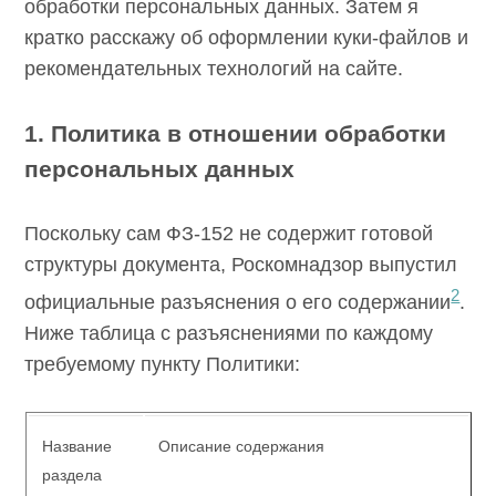
другими документами, которые касаются
SEOnews использует cookie-файлы и
обрабатывает
сбора и обработки персональных данных.
персональные данные
с использованием Яндекс
Метрики. Это улучшает работу сайта и
Затем я кратко расскажу об оформлении
взаимодействие с ним. Подтвердите ваше
куки-файлов и рекомендательных технологий
согласие, нажав кнопу Ок.
на сайте.
Ок
1. Политика в отношении обработки
персональных данных
Поскольку сам ФЗ-152 не содержит готовой
структуры документа, Роскомнадзор
выпустил официальные разъяснения о его
2
содержании
. Ниже таблица с
разъяснениями по каждому требуемому
пункту Политики: