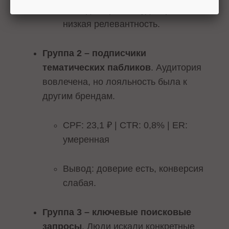
Вывод: широкая аудитория,
низкая релевантность.
Группа 2 – подписчики
тематических пабликов
. Аудитория
вовлечена, но лояльность была к
другим брендам.
CPF: 23,1 ₽ | CTR: 0,8% | ER:
умеренная
Вывод: доверие есть, конверсия
слабая.
Группа 3 – ключевые поисковые
запросы
. Люди искали конкретные