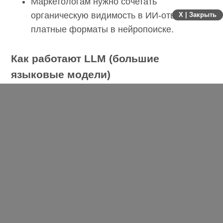
Маркетологам нужно сочетать
органическую видимость в ИИ-ответах и
X | Закрыть
платные форматы в нейропоиске.
Как работают LLM (большие
языковые модели)
LLM (большие языковые модели) обучаются на
огромных массивах данных (включая интернет)
и генерируют ответы, предсказывая наиболее
вероятное продолжение текста. Это создает
«уверенно звучащие» ответы, но не
гарантирует истинность.
LLM (большие языковые модели) сильны в
синтезе и перефразировании, но могут
ошибаться в фактах, особенно по свежим