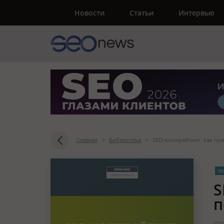
Новости
Статьи
Интервью
Главная
>
Библиотека
>
SEO-копирайтинг: как пр
SE
S
п
Изд