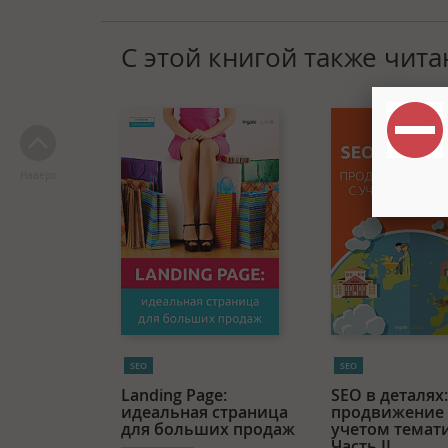
С этой книгой также чита
Наверх
SEO
SEO
Landing Page:
SEO в деталях:
идеальная страница
продвижение 
для больших продаж
учетом темат
Часть II