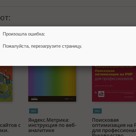
ют:
Произошла ошибка:
Пожалуйста, перезагрузите страницу.
SEO
SEO
Яндекс.Метрика:
Поисковая
сайтов с
инструкция по веб-
оптимизация на 
ики.
аналитике
для профессиона
Руководство