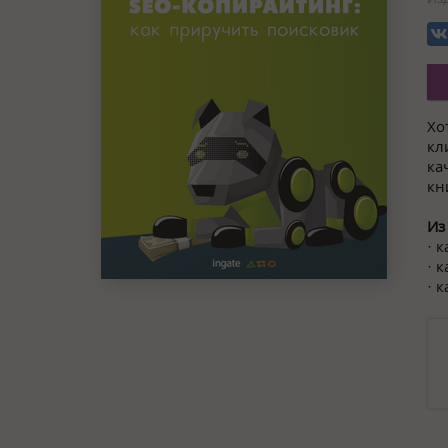
Хо
кл
ка
кн
Из
· 
· 
· 