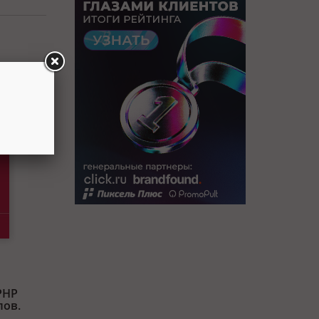
PHP
лов.