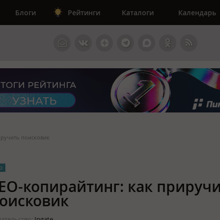
Блоги
Рейтинги
Каталоги
Календарь
иручить поисковик
O
EO-копирайтинг: как прируч
оисковик
ательство:
Ingate