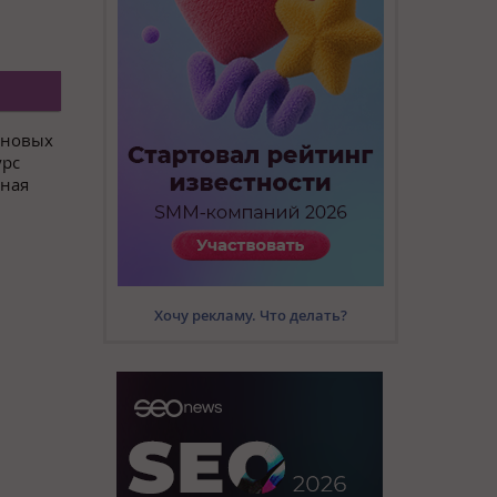
 новых
урс
нная
Хочу рекламу. Что делать?