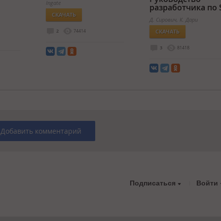
Ingate
разработчика по 
СКАЧАТЬ
Д. Сирович, К. Дари
СКАЧАТЬ
2
74414
3
81418
Добавить комментарий
Подписаться
Войти