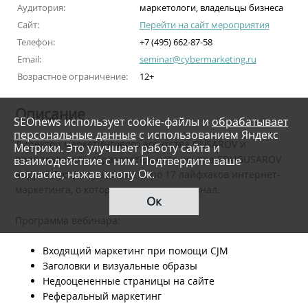
Аудитория:
маркетологи, владельцы бизнеса
Сайт:
Перейти на сайт мероприятия
Телефон:
+7 (495) 662-87-58
Email:
seminar@cybermarketing.ru
Возрастное ограничение:
12+
Описание
SEOnews использует cookie-файлы и
обрабатывает
персональные данные
с использованием Яндекс
Директор маркетингового агентства GUSAROV и
Метрики. Это улучшает работу сайта и
взаимодействие с ним. Подтвердите ваше
преподаватель образовательного центра EDUGUSAROV
согласие, нажав кнопу Ок.
Андрей Гусаров расскажет про 17 лайфхаков интернет-
маркетинга, о которых ты раньше не знал.
Ок
Программа вебинара:
Входящий маркетинг при помощи CJM
Заголовки и визуальные образы
Недооцененные страницы на сайте
Реферальный маркетинг