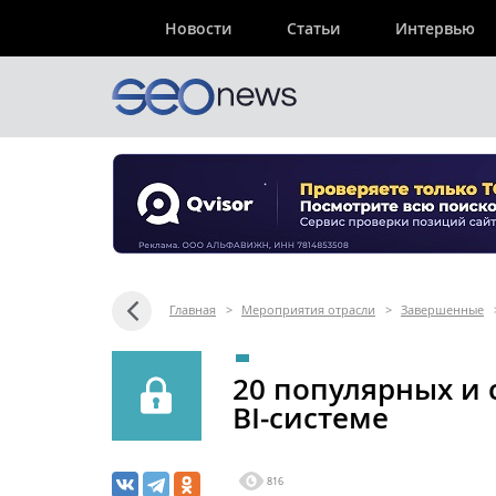
Новости
Статьи
Интервью
Главная
>
Мероприятия отрасли
>
Завершенные
20 популярных и
BI‑системе
816