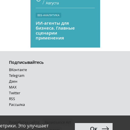
/
Августа
ВЕБ-АНАЛИТИКА
ИИ-агенты для
бизнеса. Главные
сценарии
применения
Подписывайтесь
ВКонтакте
Telegram
Дзен
MAX
Тwitter
RSS
Рассылка
Разработка сайта:
Renaissance Art
етрики. Это улучшает
Ок