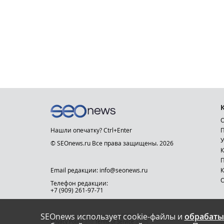
О
Нашли опечатку? Ctrl+Enter
П
У
© SEOnews.ru Все права защищены. 2026
К
Email редакции: info@seonews.ru
К
О
Телефон редакции:
+7 (909) 261-97-71
SEOnews использует cookie-файлы и
обрабаты
This site is protected by reCAPTCHA and the Google
Privacy Policy
and
Terms of Service
apply.