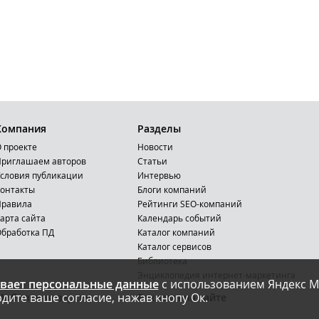
Компания
Разделы
 проекте
Новости
риглашаем авторов
Статьи
словия публикации
Интервью
онтакты
Блоги компаний
Правила
Рейтинги SEO-компаний
арта сайта
Календарь событий
бработка ПД
Каталог компаний
Каталог сервисов
Библиотека
Энциклопедия интернет-маркетинга
вает персональные данные
с использованием Яндекс М
дите ваше согласие, нажав кнопу Ок.
Мобильная версия
Реклама на сайте