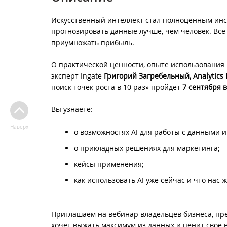
Искусственный интеллект стал полноценным инст
прогнозировать данные лучше, чем человек. Все 
приумножать прибыль.
О практической ценности, опыте использования
эксперт Ingate
Григорий Загребельный, Analytics B
поиск точек роста в 10 раз» пройдет
7 сентября в
Вы узнаете:
Наверх
о возможностях AI для работы с данными и
о прикладных решениях для маркетинга;
кейсы применения;
как использовать AI уже сейчас и что нас ж
Приглашаем на вебинар владельцев бизнеса, пре
хочет выжать максимум из данных и ценит свое 