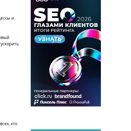
цессы и
повый
 ускорить
сех, кто