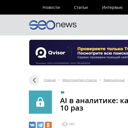
Новости
Статьи
Интервью
Главная
>
Мероприятия отрасли
>
Завершенные
AI в аналитике: к
10 раз
1967