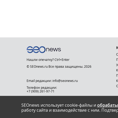
О
Нашли опечатку? Ctrl+Enter
П
У
© SEOnews.ru Все права защищены. 2026
К
Email редакции: info@seonews.ru
К
О
Телефон редакции:
+7 (909) 261-97-71
SEOnews использует cookie-файлы и
обрабаты
This site is protected by reCAPTCHA and the Google
Privacy Policy
and
Terms of Service
apply.
работу сайта и взаимодействие с ним. Подтвер