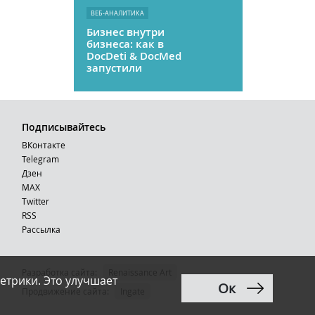
ВЕБ-АНАЛИТИКА
Бизнес внутри
бизнеса: как в
DocDeti & DocMed
запустили
телемедицину
как стартап
Подписывайтесь
ВКонтакте
Telegram
Дзен
MAX
Тwitter
RSS
Рассылка
Разработка сайта:
Renaissance Art
етрики. Это улучшает
Ок
12+
Продвижение сайта
:
Ingate