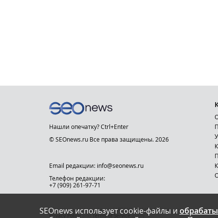
О
Нашли опечатку? Ctrl+Enter
П
У
© SEOnews.ru Все права защищены. 2026
К
Email редакции: info@seonews.ru
К
О
Телефон редакции:
+7 (909) 261-97-71
SEOnews использует cookie-файлы и
обрабаты
This site is protected by reCAPTCHA and the Google
Privacy Policy
and
Terms of Service
apply.