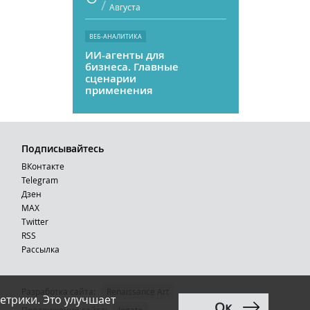
/
Августа
ВЕБ-АНАЛИТИКА
ИИ-агенты для
бизнеса. Главные
сценарии
применения
Подписывайтесь
ВКонтакте
Telegram
Дзен
MAX
Тwitter
RSS
Рассылка
Разработка сайта:
Renaissance Art
етрики. Это улучшает
Ок