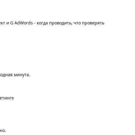
кт и G AdWords - когда проводить, что проверять
бодная минута.
етинге
но.