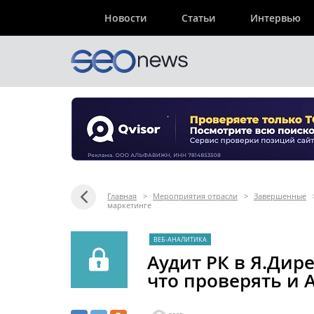
Новости
Статьи
Интервью
Главная
>
Мероприятия отрасли
>
Завершенные
маркетинге
ВЕБ-АНАЛИТИКА
Аудит РК в Я.Дире
что проверять и 