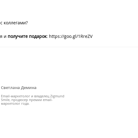
с коллегами?
я и
получите подарок
: https://goo.gl/1RreZV
Светлана Демина
Email-маркетолог и владелец Zigmund
Smile, продюсер премии email-
маркетолог года.