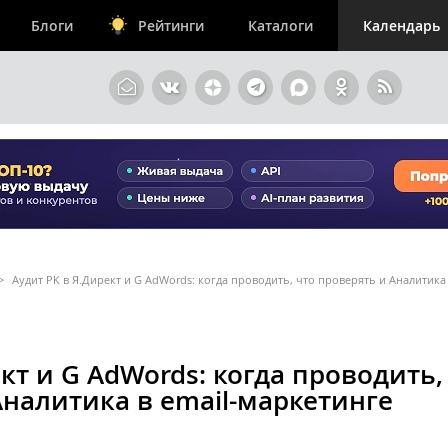
Блоги
Рейтинги
Каталоги
Календарь
>
Аудит РК в Я.Директ и G AdWords: когда проводить, что проверять и Аналитика 
кт и G AdWords: когда проводить,
Аналитика в email-маркетинге