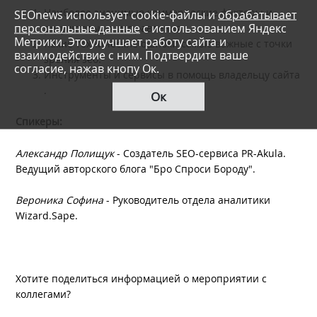
Наиболее значимые коммерческие факторы и
SEOnews использует cookie-файлы и
обрабатывает
персональные данные
с использованием Яндекс
результаты их исправления.
Метрики. Это улучшает работу сайта и
Какие технические ошибки самые важные с точки
взаимодействие с ним. Подтвердите ваше
зрения seo.
согласие, нажав кнопу Ок.
Инструменты и сервисы в помощь владельцу сайта
.
Ок
Спикеры:
Александр Полищук
- Создатель SEO-сервиса PR-Akula.
Ведущий авторского блога "Бро Спроси Бороду".
Вероника Софина
- Руководитель отдела аналитики
Wizard.Sape.
Хотите поделиться информацией о мероприятии с
коллегами?