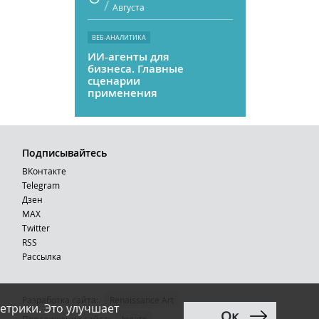
/
Августа
ВЕБ-АНАЛИТИКА
ИИ-агенты для
бизнеса. Главные
сценарии
применения
Подписывайтесь
ВКонтакте
Telegram
Дзен
MAX
Тwitter
RSS
Рассылка
Разработка сайта:
Renaissance Art
етрики. Это улучшает
Ок