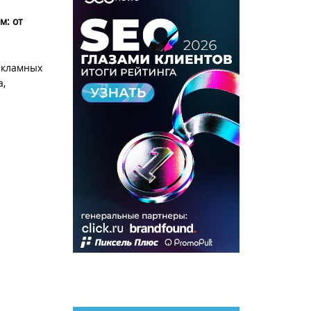
м: от
екламных
а,