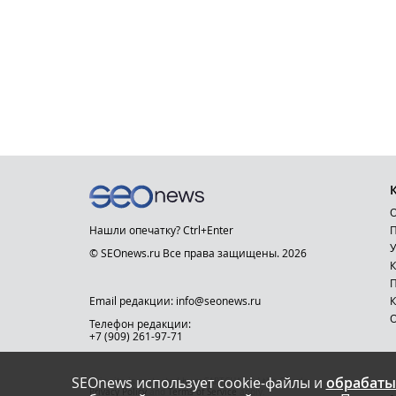
О
Нашли опечатку? Ctrl+Enter
П
У
© SEOnews.ru Все права защищены. 2026
К
Email редакции: info@seonews.ru
К
О
Телефон редакции:
+7 (909) 261-97-71
SEOnews использует cookie-файлы и
обрабаты
This site is protected by reCAPTCHA and the Google
Privacy Policy
and
Terms of Service
apply.